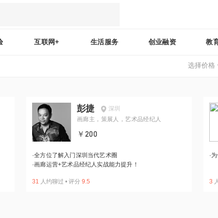
验
互联网+
生活服务
创业融资
教
选择价格
彭捷
深圳
画廊主，策展人，艺术品经纪人
￥200
·
全方位了解入门深圳当代艺术圈
·
为
·
画廊运营+艺术品经纪人实战能力提升！
31
人约聊过
•
评分
9.5
3