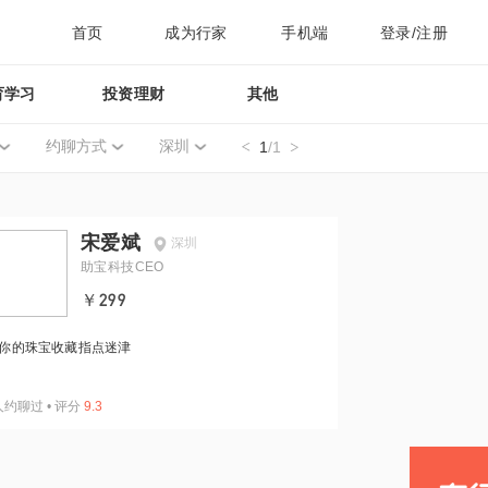
首页
成为行家
手机端
登录/注册
育学习
投资理财
其他
约聊方式
深圳
1
/1
宋爱斌
深圳
助宝科技CEO
￥299
你的珠宝收藏指点迷津
人约聊过
•
评分
9.3