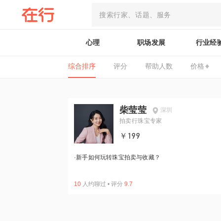
心理
职场发展
行业经
综合排序
评分
帮助人数
价格
柴莹莹
深圳
拍卖行珠宝专家
￥199
·
新手如何玩转珠宝拍卖与收藏？
10
人约聊过
•
评分
9.7