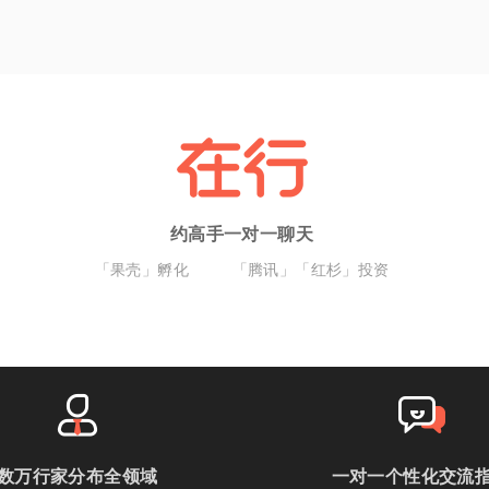
约高手一对一聊天
「果壳」孵化
「腾讯」「红杉」投资
数万行家分布全领域
一对一个性化交流