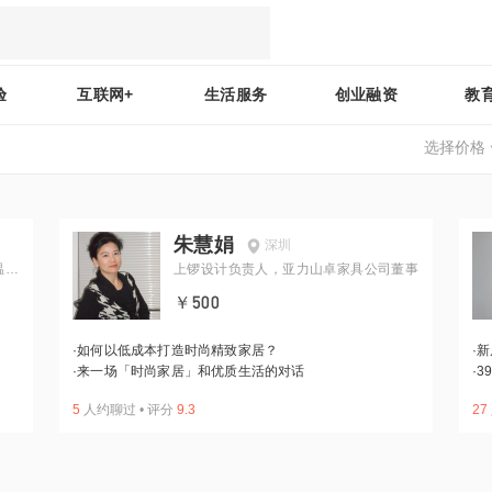
验
互联网+
生活服务
创业融资
教
选择价格
朱慧娟
深圳
温度
上锣设计负责人，亚力山卓家具公司董事
￥500
·
如何以低成本打造时尚精致家居？
·
新
·
来一场「时尚家居」和优质生活的对话
·
3
5
人约聊过
•
评分
9.3
27