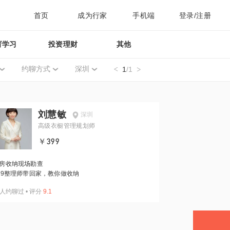
首页
成为行家
手机端
登录/注册
育学习
投资理财
其他
约聊方式
深圳
1
/1
刘慧敏
深圳
高级衣橱管理规划师
￥399
房收纳现场勘查
99整理师带回家，教你做收纳
人约聊过
•
评分
9.1