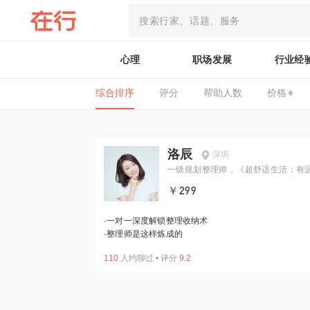
心理
职场发展
行业经
综合排序
评分
帮助人数
价格
洛辰
深圳
一级规划整理师，《超舒适生活：有
的生活整理术》作者
￥299
·
一对一深度解锁整理收纳术
·
整理师是这样炼成的
110
人约聊过
•
评分
9.2