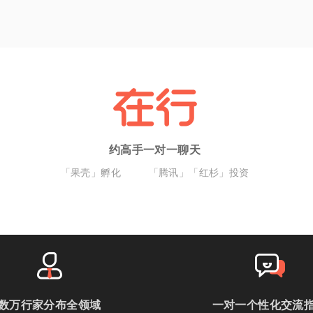
约高手一对一聊天
「果壳」孵化
「腾讯」「红杉」投资
数万行家分布全领域
一对一个性化交流