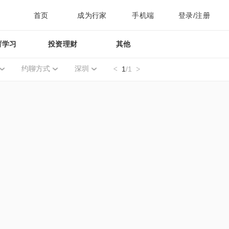
首页
成为行家
手机端
登录/注册
育学习
投资理财
其他
约聊方式
深圳
1
/1