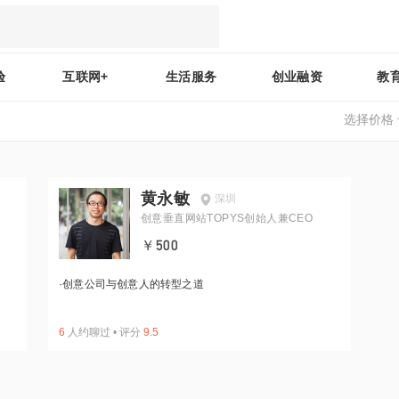
验
互联网+
生活服务
创业融资
教
选择价格
黄永敏
深圳
创意垂直网站TOPYS创始人兼CEO
￥500
·
创意公司与创意人的转型之道
6
人约聊过
•
评分
9.5