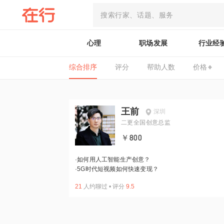
心理
职场发展
行业经
综合排序
评分
帮助人数
价格
王前
深圳
二更全国创意总监
￥800
·
如何用人工智能生产创意？
·
5G时代短视频如何快速变现？
21
人约聊过
•
评分
9.5