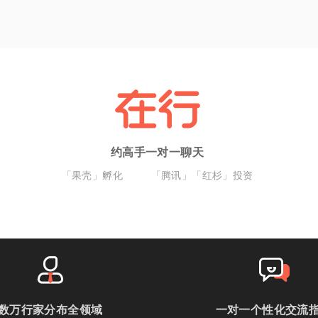
约高手一对一聊天
「果壳」孵化
「腾讯」「红杉」投资
数万行家分布全领域
一对一个性化交流