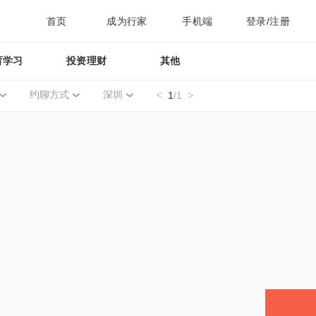
首页
成为行家
手机端
登录/注册
育学习
投资理财
其他
约聊方式
深圳
1
/1