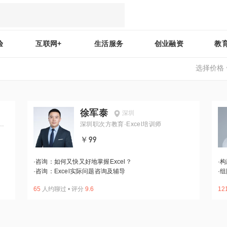
验
互联网+
生活服务
创业融资
教
选择价格
徐军泰
深圳
士
深圳职次方教育·Excel培训师
￥99
·
咨询：如何又快又好地掌握Excel？
·
构
·
咨询：Excel实际问题咨询及辅导
·
组
65
人约聊过
•
评分
9.6
12