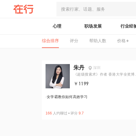
心理
职场发展
行业经
综合排序
评分
帮助人数
价格
朱丹
深圳
《超级搜索术》作者 香港大学全奖博
生 前上市教育公司CTO
￥1199
·
女学霸教你如何高效学习
166
人约聊过
•
评分
9.7