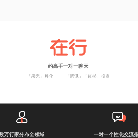
约高手一对一聊天
「果壳」孵化
「腾讯」「红杉」投资
数万行家分布全领域
一对一个性化交流