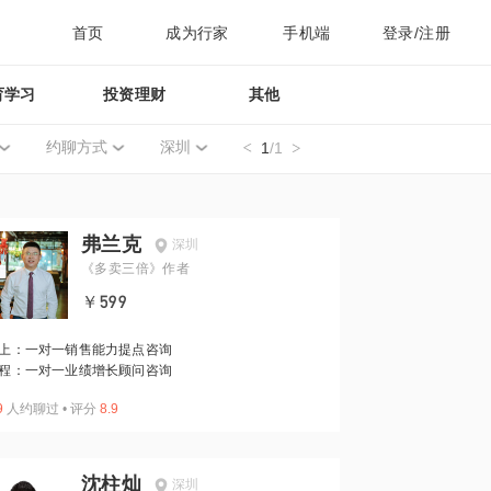
首页
成为行家
手机端
登录/注册
育学习
投资理财
其他
约聊方式
深圳
1
/1
弗兰克
深圳
《多卖三倍》作者
￥599
上：一对一销售能力提点咨询
程：一对一业绩增长顾问咨询
9
人约聊过
•
评分
8.9
沈柱灿
深圳