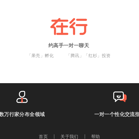
约高手一对一聊天
「果壳」孵化
「腾讯」「红杉」投资
数万行家分布全领域
一对一个性化交流
首页
关于我们
帮助