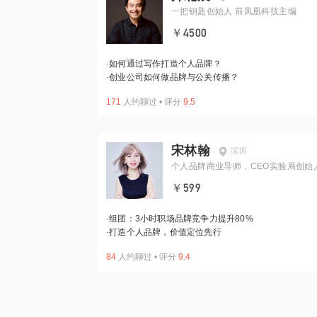
一把钥匙创始人 前凤凰科技主编
￥4500
·
如何通过写作打造个人品牌？
·
创业公司如何做品牌与公关传播？
171
人约聊过
•
评分
9.5
宋林翰
深圳
个人品牌商业导师，CEO实验局创始
￥599
·
组团：3小时职场品牌竞争力提升80%
·
打造个人品牌，价值定位先行
84
人约聊过
•
评分
9.4