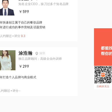
知名企业CEO，操刀过多个知名品牌
￥599
何快速创立属于自己的餐饮品牌
何进行成功的事件营销及话题营销
人约聊过
•
评分
9.3
涂浩瀚
深圳
独立品牌顾问；高级企业内训师
￥299
何打造个人品牌与商业模式
扫码并关注
人约聊过
•
评分
-