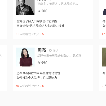
画廊主，策展人，艺术品经纪人
￥200
·
全方位了解入门深圳当代艺术圈
·
如
·
画廊运营+艺术品经纪人实战能力提升！
·
如
31
人约聊过
•
评分
9.5
17
周亮
深圳
人
品牌传播公司联合创始人、总经理
￥990
·
怎么做有实效的全年品牌营销规划
·
如
·
如何打造个人品牌，扩大影响力
55
人约聊过
•
评分
9.5
2