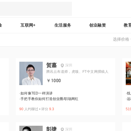
验
互联网+
生活服务
创业融资
教
选择价格
贺嘉
深圳
腾讯云布道师，虎嗅、FT中文网撰稿人
￥1000
·
如何像TED一样演讲
·
线
·
手把手教你如何打造创业圈/职场网红
·
远
90
人约聊过
•
评分
9.3
51
彭捷
深圳