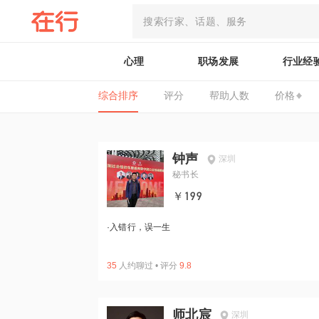
心理
职场发展
行业经
综合排序
评分
帮助人数
价格
钟声
深圳
秘书长
￥199
·
入错行，误一生
35
人约聊过
•
评分
9.8
师北宸
深圳