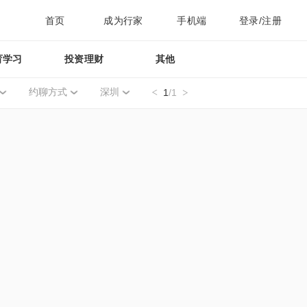
首页
成为行家
手机端
登录/注册
育学习
投资理财
其他
约聊方式
深圳
1
/1