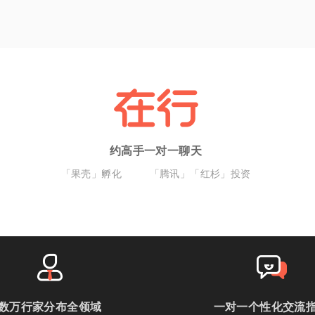
约高手一对一聊天
「果壳」孵化
「腾讯」「红杉」投资
数万行家分布全领域
一对一个性化交流