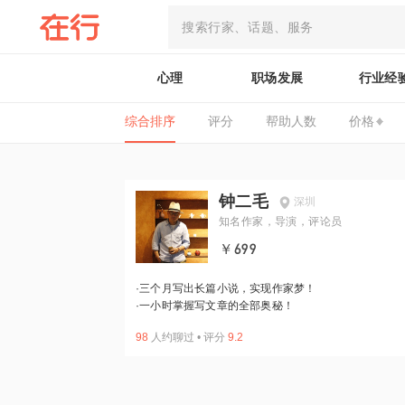
心理
职场发展
行业经
综合排序
评分
帮助人数
价格
钟二毛
深圳
知名作家，导演，评论员
￥699
·
三个月写出长篇小说，实现作家梦！
·
一小时掌握写文章的全部奥秘！
98
人约聊过
•
评分
9.2