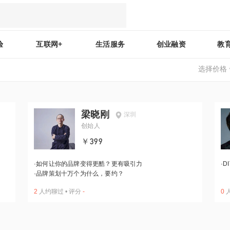
验
互联网+
生活服务
创业融资
教
选择价格
梁晓刚
深圳
创始人
￥399
·
如何让你的品牌变得更酷？更有吸引力
·
D
·
品牌策划十万个为什么，要约？
2
人约聊过
•
评分
-
0