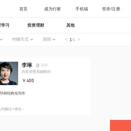
首页
成为行家
手机端
登录/注册
育学习
投资理财
其他
约聊方式
深圳
1
/1
李琳
深圳
内容管理高级顾问
￥400
ITA和结构化写作
人约聊过
•
评分
-