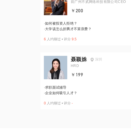
前广州不贰网络科技有限公司CEO
￥200
·
如何被投资人拒绝？
·
大学该怎么折腾才不算浪费？
6
人约聊过
•
评分
9.5
聂颖姝
深圳
HRD
￥199
·
求职面试辅导
·
企业如何吸引人才？
0
人约聊过
•
评分
-