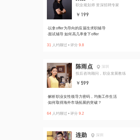
职业规划师 资深招聘专家
￥199
·
以拿offer为导向的应届生求职辅导
·
面试辅导 如何高几率拿下offer
31
人约聊过
•
评分
9.8
陈雨点
深圳
投后咨询顾问，职业发展教练
￥599
·
解析职业女性领导力密码，均衡工作生活
·
如何取得海外市场拓展的突破？
64
人约聊过
•
评分
9.2
连勋
深圳