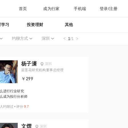
首页
成为行家
手机端
登录/注册
育学习
投资理财
其他
约聊方式
深圳
1
/1
杨子潇
深圳
蓝莲花研究机构董事总经理
￥299
么进行行业研究
么成为投行分析师
人约聊过
•
评分
9.7
文熠
深圳