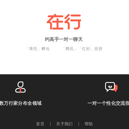
约高手一对一聊天
「果壳」孵化
「腾讯」「红杉」投资
数万行家分布全领域
一对一个性化交流
首页
关于我们
帮助