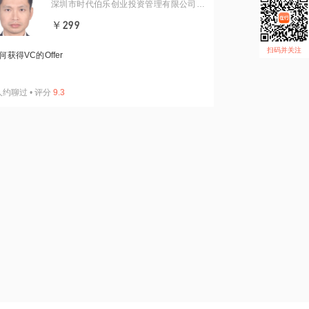
深圳市时代伯乐创业投资管理有限公司合
伙人
￥299
扫码并关注
何获得VC的Offer
人约聊过
•
评分
9.3