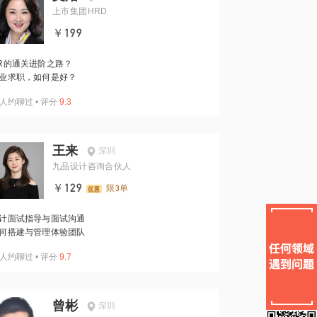
上市集团HRD
￥199
R的通关进阶之路？
业求职，如何是好？
人约聊过
•
评分
9.3
王来
深圳
九品设计咨询合伙人
￥129
限3单
计面试指导与面试沟通
何搭建与管理体验团队
人约聊过
•
评分
9.7
曾彬
深圳