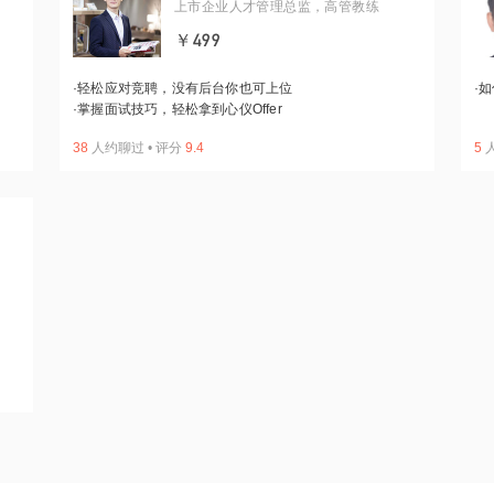
上市企业人才管理总监，高管教练
￥499
·
轻松应对竞聘，没有后台你也可上位
·
如
·
掌握面试技巧，轻松拿到心仪Offer
38
人约聊过
•
评分
9.4
5