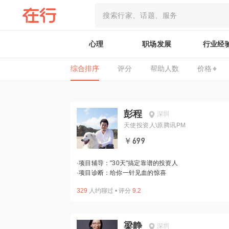
心理
职场发展
行业经
综合排序
评分
帮助人数
价格
彭程
深圳
天使投资人\原腾讯PM
￥699
·
项目辅导："30天"搞定靠谱的投资人
·
项目诊断：给你一针见血的惊喜
329
人约聊过
•
评分
9.2
梁静
深圳