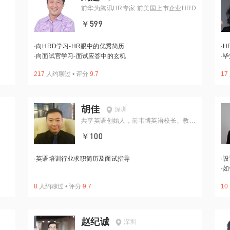
前华为腾讯HR专家 前美国上市企业HRD
￥599
·
向HRD学习-HR眼中的优秀简历
·
H
·
向面试官学习-面试应答中的玄机
·
毕
217
人约聊过
•
评分
9.7
17
胡佳
深圳
共享英语创始人，前韦博英语校长、教学
经理
￥100
·
英语培训行业求职简历及面试指导
·
设
·
如
8
人约聊过
•
评分
9.7
10
赵纪诚
深圳