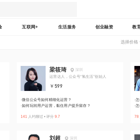
验
互联网+
生活服务
创业融资
教
选择价格
梁筱琦
深圳
运营达人，公众号“氢生活”创始人
￥599
·
微信公众号如何精细化运营？
·
怎
·
如何玩转用户运营，黏住用户提升留存？
·
怎
141
人约聊过
•
评分
9.7
78
刘超
深圳