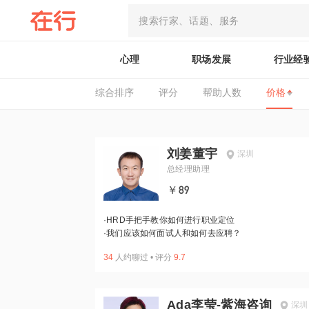
心理
职场发展
行业经
综合排序
评分
帮助人数
价格
刘姜董宇
深圳
总经理助理
￥89
·
HRD手把手教你如何进行职业定位
·
我们应该如何面试人和如何去应聘？
34
人约聊过
•
评分
9.7
Ada李莹-紫海咨询
深圳