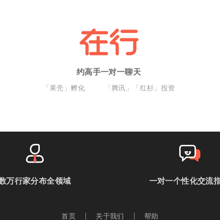
约高手一对一聊天
「果壳」孵化
「腾讯」「红杉」投资
数万行家分布全领域
一对一个性化交流
首页
关于我们
帮助