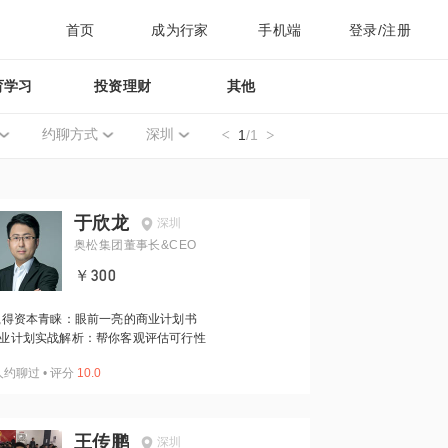
首页
成为行家
手机端
登录/注册
育学习
投资理财
其他
约聊方式
深圳
1
/1
于欣龙
深圳
奥松集团董事长&CEO
￥300
得资本青睐：眼前一亮的商业计划书
业计划实战解析：帮你客观评估可行性
人约聊过
•
评分
10.0
王传鹏
深圳