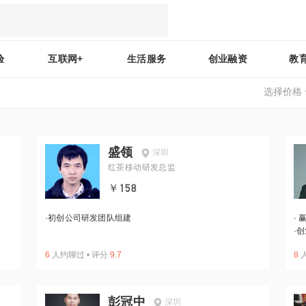
验
互联网+
生活服务
创业融资
教
选择价格
盛领
深圳
红茶移动研发总监
￥158
·
初创公司研发团队组建
·
赢
·
创
6
人约聊过
•
评分
9.7
8
彭冠中
深圳