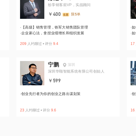
纷享销客前VP，实战顾问
￥400
限5单
·
【高级】销售管理，铁军大销售团队管理
·
如
·
企业家心法，拿捏业绩增长和组织发展
·
如
209
人约聊过
•
评分
9.4
17
宁鹏
深圳
深圳华颐智能系统有限公司创始人
￥599
·
创业先行者为你的创业之路出谋划策
·
创
23
人约聊过
•
评分
9.6
16