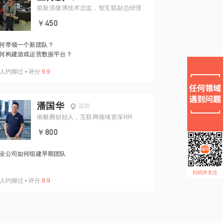
前新浪微博技术总监，智互联副总经理
￥450
何带领一个新团队？
何构建游戏运营数据平台？
人约聊过
•
评分
9.9
潘国华
深圳
南极圈创始人，互联网领域资深HR
￥800
业公司如何组建早期团队
扫码并关注
人约聊过
•
评分
8.9