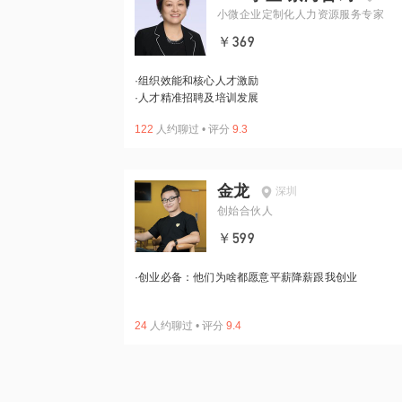
小微企业定制化人力资源服务专家
￥369
·
组织效能和核心人才激励
·
人才精准招聘及培训发展
122
人约聊过
•
评分
9.3
金龙
深圳
创始合伙人
￥599
·
创业必备：他们为啥都愿意平薪降薪跟我创业
24
人约聊过
•
评分
9.4