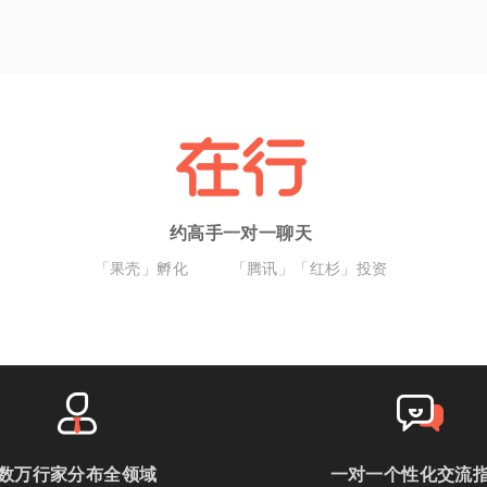
约高手一对一聊天
「果壳」孵化
「腾讯」「红杉」投资
数万行家分布全领域
一对一个性化交流