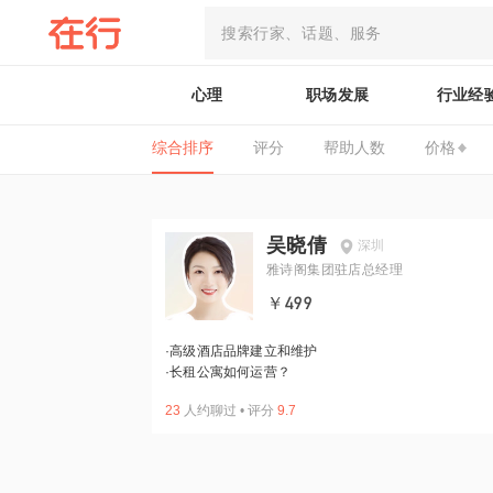
心理
职场发展
行业经
综合排序
评分
帮助人数
价格
吴晓倩
深圳
雅诗阁集团驻店总经理
￥499
·
高级酒店品牌建立和维护
·
长租公寓如何运营？
23
人约聊过
•
评分
9.7