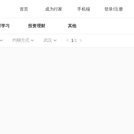
首页
成为行家
手机端
登录/注册
育学习
投资理财
其他
约聊方式
武汉
1
/1