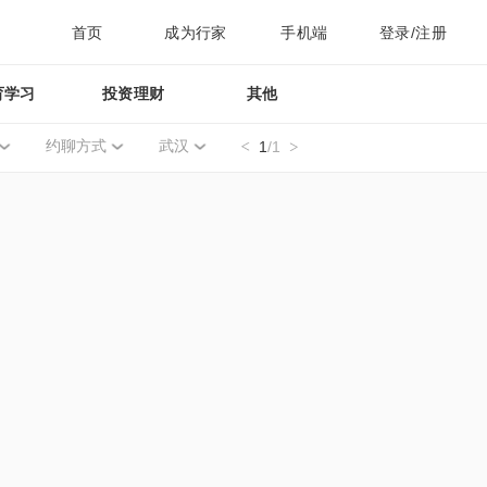
首页
成为行家
手机端
登录/注册
育学习
投资理财
其他
约聊方式
武汉
1
/1