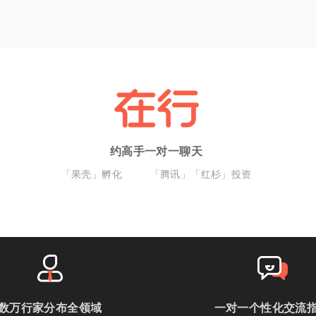
约高手一对一聊天
「果壳」孵化
「腾讯」「红杉」投资
数万行家分布全领域
一对一个性化交流