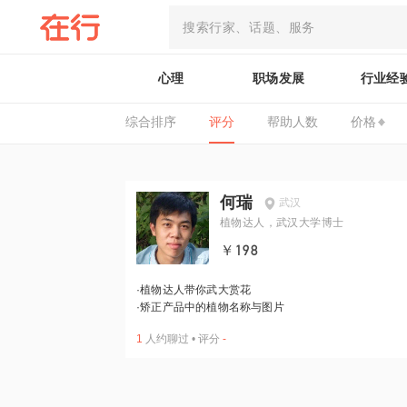
心理
职场发展
行业经
综合排序
评分
帮助人数
价格
何瑞
武汉
植物达人，武汉大学博士
￥198
·
植物达人带你武大赏花
·
矫正产品中的植物名称与图片
1
人约聊过
•
评分
-