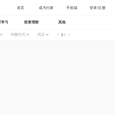
首页
成为行家
手机端
登录/注册
育学习
投资理财
其他
约聊方式
武汉
1
/1