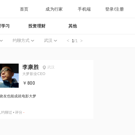
首页
成为行家
手机端
登录/注册
育学习
投资理财
其他
约聊方式
武汉
1
/1
李康胜
武汉
大梦影业CEO
￥800
烧友也能成就电影大梦
人约聊过
•
评分
-