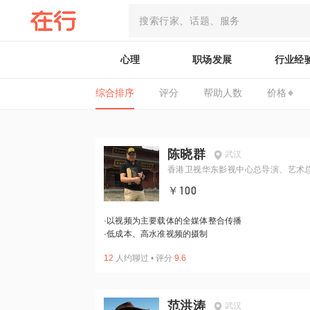
心理
职场发展
行业经
综合排序
评分
帮助人数
价格
陈晓群
武汉
香港卫视华东影视中心总导演、艺术
￥100
·
以视频为主要载体的全媒体整合传播
·
低成本、高水准视频的摄制
12
人约聊过
•
评分
9.6
范洪涛
武汉