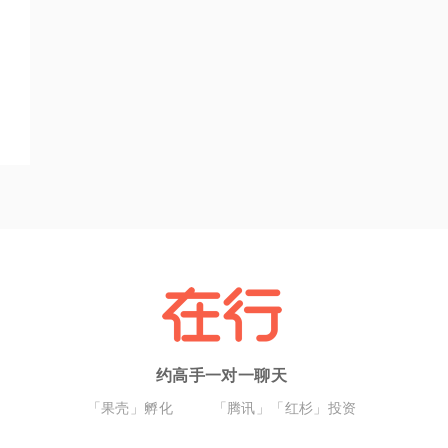
约高手一对一聊天
「果壳」孵化
「腾讯」「红杉」投资