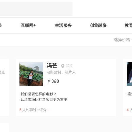
验
互联网+
生活服务
创业融资
教
选择价格
冯芒
武汉
总监
电影监制、制片人
￥368
·
我们需要怎样的电影？
·
发
·
认清市场比打造项目更为重要
5
人约聊过
•
评分
-
4