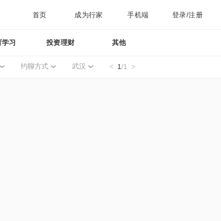
首页
成为行家
手机端
登录/注册
育学习
投资理财
其他
约聊方式
武汉
1
/1