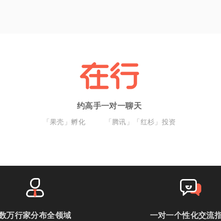
约高手一对一聊天
「果壳」孵化
「腾讯」「红杉」投资
数万行家分布全领域
一对一个性化交流