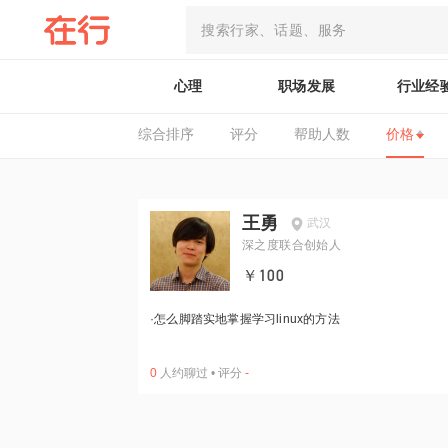
心理
职场发展
行业经
综合排序
评分
帮助人数
价格
王勇
武汉
深之度联合创始人
￥100
·
怎么脚踏实地掌握学习linux的方法
0
人约聊过
•
评分
-