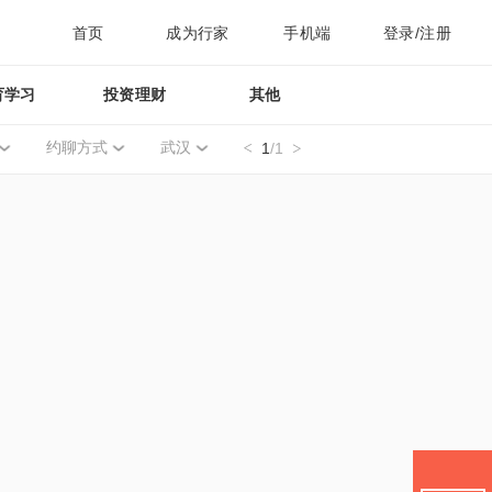
首页
成为行家
手机端
登录/注册
育学习
投资理财
其他
约聊方式
武汉
1
/1