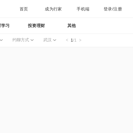
首页
成为行家
手机端
登录/注册
育学习
投资理财
其他
约聊方式
武汉
1
/1