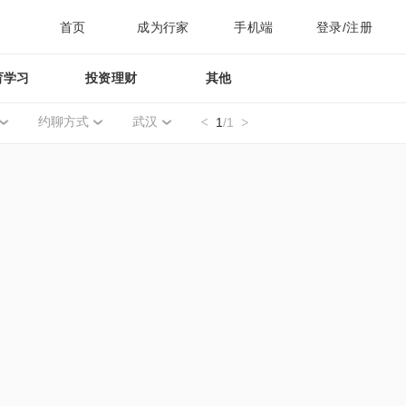
首页
成为行家
手机端
登录/注册
育学习
投资理财
其他
约聊方式
武汉
1
/1