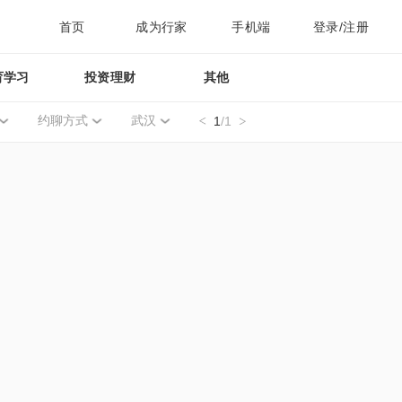
首页
成为行家
手机端
登录/注册
育学习
投资理财
其他
约聊方式
武汉
1
/1