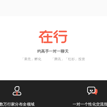
约高手一对一聊天
「果壳」孵化
「腾讯」「红杉」投资
数万行家分布全领域
一对一个性化交流