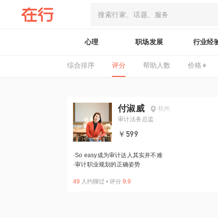
心理
职场发展
行业经
综合排序
评分
帮助人数
价格
付淑威
杭州
审计法务总监
￥599
·
So easy成为审计达人其实并不难
·
审计职业规划的正确姿势
49
人约聊过
•
评分
9.9