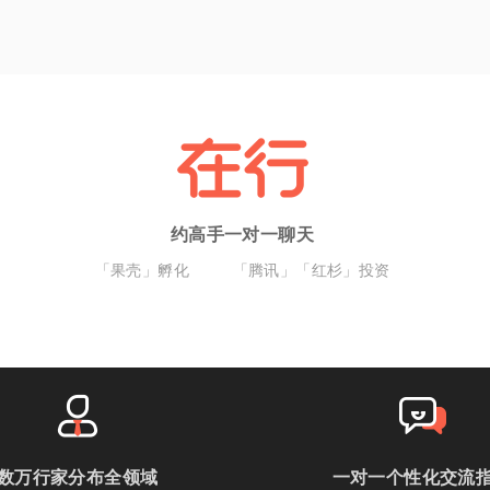
约高手一对一聊天
「果壳」孵化
「腾讯」「红杉」投资
数万行家分布全领域
一对一个性化交流