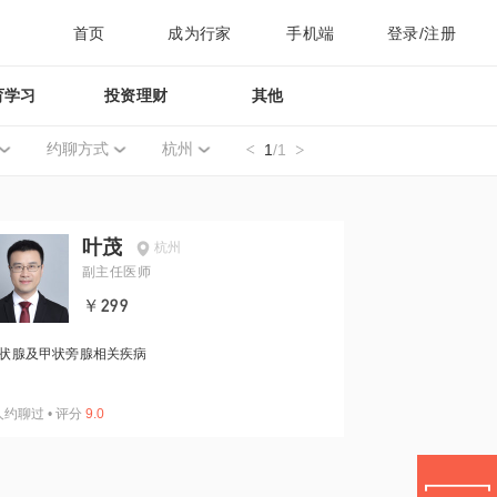
首页
成为行家
手机端
登录/注册
育学习
投资理财
其他
约聊方式
杭州
1
/1
叶茂
杭州
副主任医师
￥299
状腺及甲状旁腺相关疾病
人约聊过
•
评分
9.0