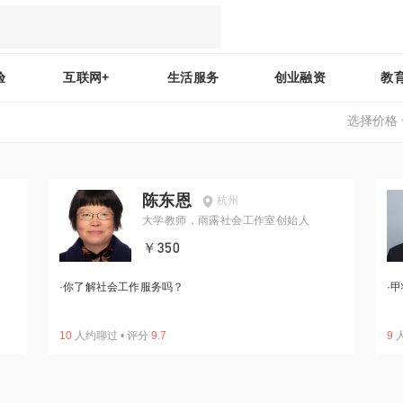
验
互联网+
生活服务
创业融资
教
选择价格
陈东恩
杭州
大学教师，雨露社会工作室创始人
￥350
·
你了解社会工作服务吗？
·
甲
10
人约聊过
•
评分
9.7
9