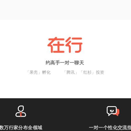
约高手一对一聊天
「果壳」孵化
「腾讯」「红杉」投资
数万行家分布全领域
一对一个性化交流