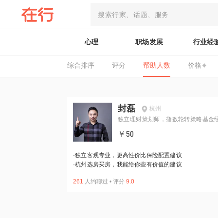
心理
职场发展
行业经
综合排序
评分
帮助人数
价格
封磊
杭州
独立理财策划师，指数轮转策略基金
￥50
·
独立客观专业，更高性价比保险配置建议
·
杭州选房买房，我能给你些有价值的建议
261
人约聊过
•
评分
9.0