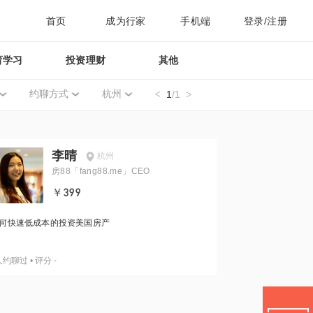
首页
成为行家
手机端
登录/注册
育学习
投资理财
其他
约聊方式
杭州
1
/1
李晴
杭州
房88「fang88.me」CEO
￥399
何快速低成本的投资美国房产
人约聊过
•
评分
-