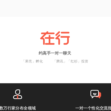
约高手一对一聊天
「果壳」孵化
「腾讯」「红杉」投资
数万行家分布全领域
一对一个性化交流