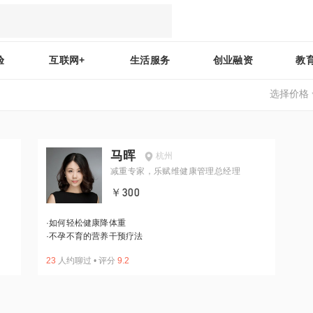
验
互联网+
生活服务
创业融资
教
选择价格
马晖
杭州
减重专家，乐赋维健康管理总经理
￥300
·
如何轻松健康降体重
·
不孕不育的营养干预疗法
23
人约聊过
•
评分
9.2