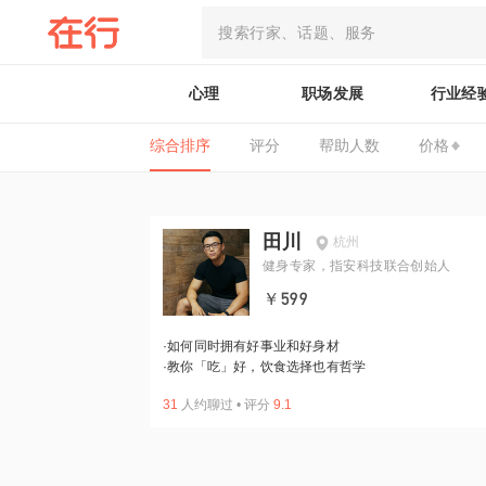
心理
职场发展
行业经
综合排序
评分
帮助人数
价格
田川
杭州
健身专家，指安科技联合创始人
￥599
·
如何同时拥有好事业和好身材
·
教你「吃」好，饮食选择也有哲学
31
人约聊过
•
评分
9.1