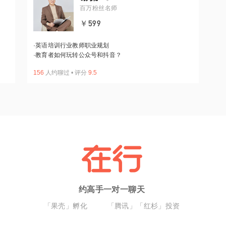
百万粉丝名师
￥599
·
英语培训行业教师职业规划
·
教育者如何玩转公众号和抖音？
156
人约聊过
•
评分
9.5
约高手一对一聊天
「果壳」孵化
「腾讯」「红杉」投资