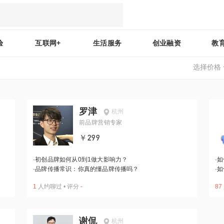
验
互联网+
生活服务
创业融资
教
选择价格
罗津
杭州
前品牌营销专家
￥299
·
初创品牌如何从0到1做大影响力？
·
如
·
品牌传播常识：你真的懂品牌传播吗？
·
如
1
人约聊过
•
评分
-
87
谢侃
杭州