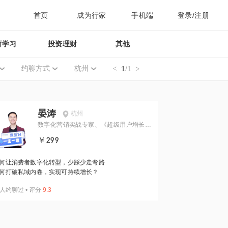
首页
成为行家
手机端
登录/注册
育学习
投资理财
其他
约聊方式
杭州
1
/1
晏涛
杭州
数字化营销实战专家、《超级用户增长》
作者
￥299
何让消费者数字化转型，少踩少走弯路
何打破私域内卷，实现可持续增长？
人约聊过
•
评分
9.3