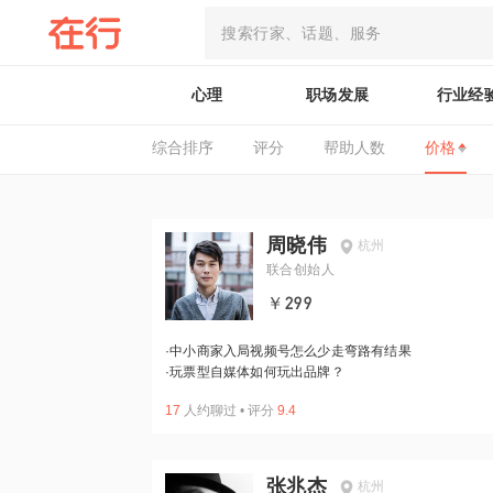
心理
职场发展
行业经
综合排序
评分
帮助人数
价格
周晓伟
杭州
联合创始人
￥299
·
中小商家入局视频号怎么少走弯路有结果
·
玩票型自媒体如何玩出品牌？
17
人约聊过
•
评分
9.4
张兆杰
杭州