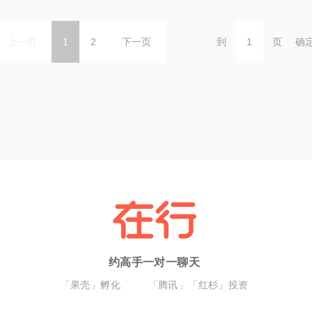
上一页
1
2
下一页
到
页
确
约高手一对一聊天
「果壳」孵化
「腾讯」「红杉」投资