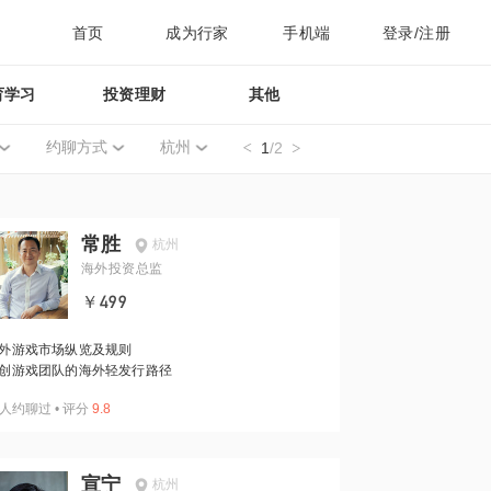
首页
成为行家
手机端
登录/注册
育学习
投资理财
其他
约聊方式
杭州
1
/2
常胜
杭州
海外投资总监
￥499
外游戏市场纵览及规则
创游戏团队的海外轻发行路径
人约聊过
•
评分
9.8
宣宁
杭州