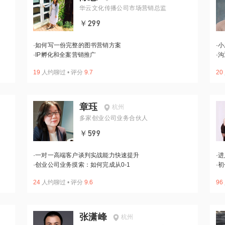
华云文化传播公司市场营销总监
￥299
·
如何写一份完整的图书营销方案
·
小
·
IP孵化和全案营销推广
·
沟
19
人约聊过
•
评分
9.7
20
章珏
杭州
多家创业公司业务合伙人
￥599
·
一对一高端客户谈判实战能力快速提升
·
进
·
创业公司业务摸索：如何完成从0-1
·
初
24
人约聊过
•
评分
9.6
96
张潇峰
杭州