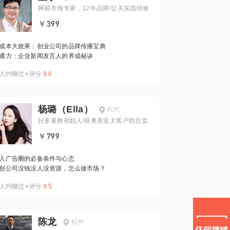
网易市场专家，12年品牌/公关实战经验
￥399
成本大效果：创业公司的品牌传播宝典
通力：企业新闻发言人的养成秘诀
人约聊过
•
评分
9.6
杨璐（Ella）
杭州
好多素教创始人/前奥美亚太客户群总监
￥799
入广告圈的必备条件与心态
创公司没钱没人没资源，怎么做市场？
人约聊过
•
评分
9.5
陈龙
杭州