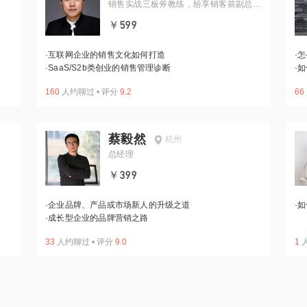
销售实战三板斧教练，纷享销客前副总
裁，阿里人
￥599
·
互联网企业的销售文化如何打造
·
怎
·
SaaS/S2b类创业的销售管理诊断
·
如
160
人约聊过
•
评分
9.2
66
蔡毅然
杭州
总经理
￥399
·
企业品牌、产品或市场新人的升级之道
·
如
·
成长型企业的品牌营销之路
33
人约聊过
•
评分
9.0
1