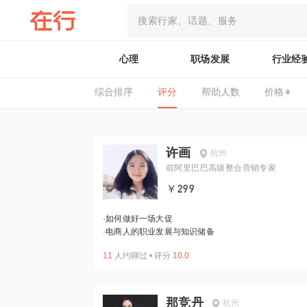
心理
职场发展
行业经
综合排序
评分
帮助人数
价格
许画
杭州
前阿里巴巴高级整合营销专家
￥299
·
如何做好一场大促
·
电商人的职业发展与知识储备
11
人约聊过
•
评分
10.0
那竞丹
杭州