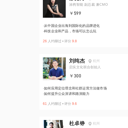
涂鸦智能 副总裁 兼CMO
￥599
·
从中国企业出海到国际化的品牌进化
·
科技企业和产品，市场可以怎么玩
26
人约聊过
•
评分
9.8
刘纯杰
杭州
启实文化联合创始人
￥300
·
如何应用定位理念和社群运营方法做市场
·
如何提升公众演讲和路演能力
61
人约聊过
•
评分
9.6
杜卓铮
杭州