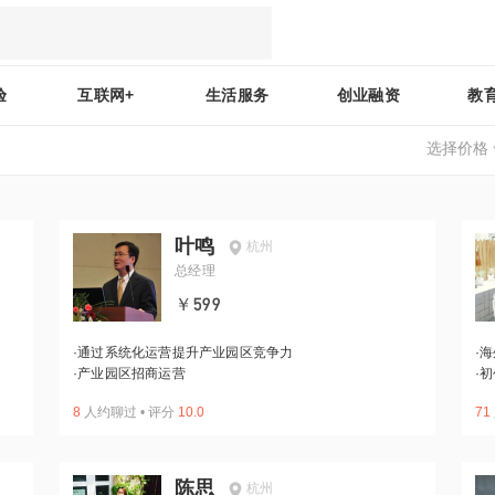
验
互联网+
生活服务
创业融资
教
选择价格
叶鸣
杭州
总经理
￥599
·
通过系统化运营提升产业园区竞争力
·
海
·
产业园区招商运营
·
初
8
人约聊过
•
评分
10.0
71
陈思
杭州