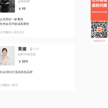
运营经理
￥99
么经营好一家餐馆
何把会员升级成真爱粉
人约聊过
•
评分
9.1
扫码并关注
黄健
杭州
品牌市场总监
￥599
何从0到1打造高科技品牌
人约聊过
•
评分
-