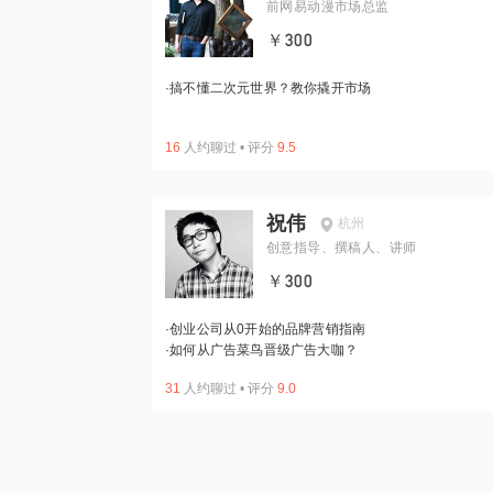
前网易动漫市场总监
￥300
·
搞不懂二次元世界？教你撬开市场
16
人约聊过
•
评分
9.5
祝伟
杭州
创意指导、撰稿人、讲师
￥300
·
创业公司从0开始的品牌营销指南
·
如何从广告菜鸟晋级广告大咖？
31
人约聊过
•
评分
9.0