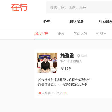
心理
职场发展
行业经
综合排序
评分
帮助人数
价格
施盈盈
杭州
波布非洲创始人
￥199
·
想去非洲创业或投资，你得先知道这些
·
想去非洲旅行，一定要知道的几件事
10
人约聊过
•
评分
9.6