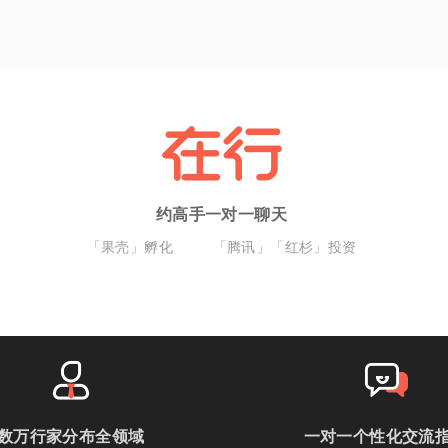
约高手一对一聊天
「果壳」孵化
「腾讯」「红杉」投资
数万行家分布全领域
一对一个性化交流