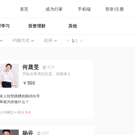
首页
成为行家
手机端
登录/注册
育学习
投资理财
其他
约聊方式
杭州
1
/1
何晟旻
杭州
开始众筹项目总监，前媒体人
￥500
体人转型跳槽的路径向导
筹能为你做什么？
人约聊过
•
评分
9.4
杨谷
杭州