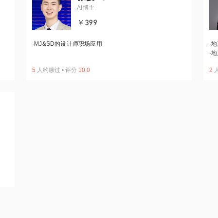
AI博主
￥399
·
MJ&SD的设计师职场应用
·
地
·
地
5
人约聊过
•
评分
10.0
2