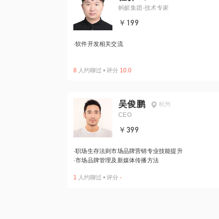
蚂蚁集团-技术专家
￥199
·
软件开发相关交流
8
人约聊过
•
评分
10.0
吴俊鹏
杭州
CEO
￥399
·
职场生存法则市场品牌营销专业技能提升
·
市场品牌管理及新媒体传播方法
1
人约聊过
•
评分
-