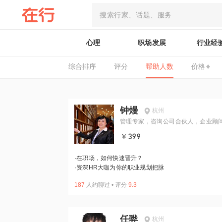
心理
职场发展
行业经
综合排序
评分
帮助人数
价格
钟熳
杭州
管理专家，咨询公司合伙人，企业顾
￥399
·
在职场，如何快速晋升？
·
资深HR大咖为你的职业规划把脉
187
人约聊过
•
评分
9.3
任骅
杭州