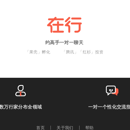
约高手一对一聊天
「果壳」孵化
「腾讯」「红杉」投资
数万行家分布全领域
一对一个性化交流
首页
关于我们
帮助