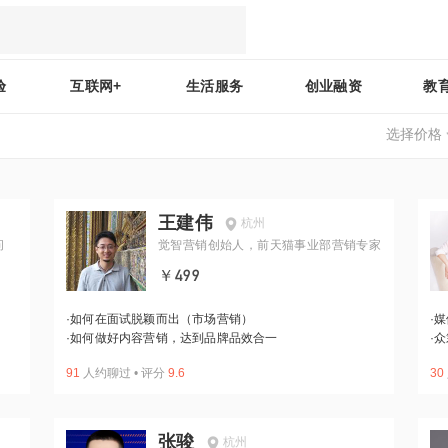
验
互联网+
生活服务
创业融资
教
选择价格
王建伟
杭州
问
觉智营销创始人，前天猫事业部营销专家
￥499
·
如何在面试脱颖而出（市场营销）
·
媒
·
如何做好内容营销，达到品牌品效合一
·
众
91
人约聊过
•
评分
9.6
30
张骏
杭州