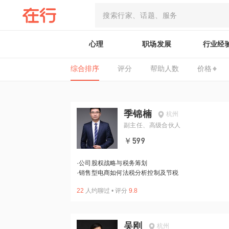
心理
职场发展
行业经
综合排序
评分
帮助人数
价格
季锦楠
杭州
副主任、高级合伙人
￥599
·
公司股权战略与税务筹划
·
销售型电商如何法税分析控制及节税
22
人约聊过
•
评分
9.8
吴刚
杭州