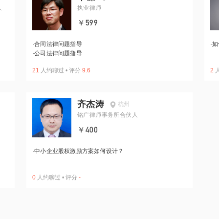
人
执业律师
￥599
·
合同法律问题指导
·
如
·
公司法律问题指导
21
人约聊过
•
评分
9.6
2
齐杰涛
杭州
铭广律师事务所合伙人
￥400
·
中小企业股权激励方案如何设计？
0
人约聊过
•
评分
-