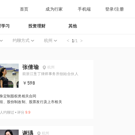
首页
成为行家
手机端
登录/注册
育学习
投资理财
其他
约聊方式
杭州
1
/1
张倩瑜
杭州
前浙江垦丁律师事务所创始合伙人
￥598
身定制股权类相关合同
组、股份制改制、股票发行及上市相关
人约聊过
•
评分
9.9
谢瑀
杭州