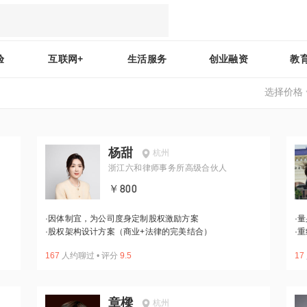
验
互联网+
生活服务
创业融资
教
选择价格
杨甜
杭州
浙江六和律师事务所高级合伙人
￥800
·
因体制宜，为公司度身定制股权激励方案
·
量
·
股权架构设计方案（商业+法律的完美结合）
·
重
167
人约聊过
•
评分
9.5
17
章樑
杭州