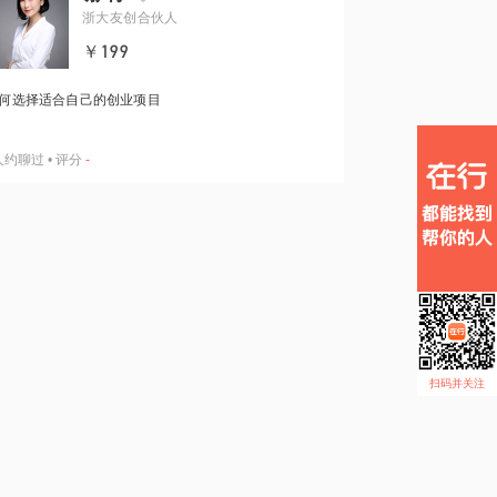
浙大友创合伙人
￥199
何选择适合自己的创业项目
人约聊过
•
评分
-
扫码并关注