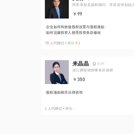
阿里系知名股权顾问、常容咨询创始
￥99
·
企业如何有效做股权设置与股权激励
·
如何说服投资人接受投资条款修改
76
人约聊过
•
评分
9.1
来晶晶
杭州
浙江腾智律师事务所律师
￥350
·
股权激励相关法律咨询
1
人约聊过
•
评分
-