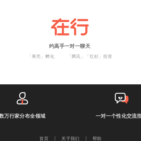
约高手一对一聊天
「果壳」孵化
「腾讯」「红杉」投资
数万行家分布全领域
一对一个性化交流
首页
关于我们
帮助