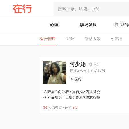
心理
职场发展
行业经
综合排序
评分
帮助人数
价格
何少娟
杭州
硅谷ai公司｜产品顾问
￥599
·
AI产品方向分析：如何找AI赛道机会
·
Ai产品增长：自增长体系和数据指标
34
人约聊过
•
评分
9.3