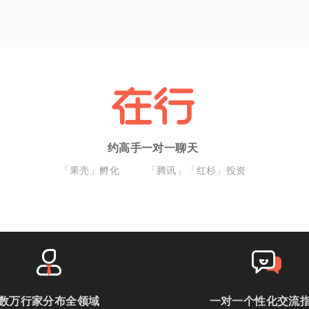
约高手一对一聊天
「果壳」孵化
「腾讯」「红杉」投资
数万行家分布全领域
一对一个性化交流