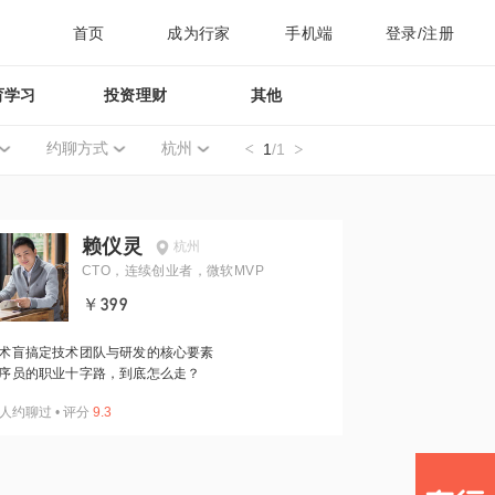
首页
成为行家
手机端
登录/注册
育学习
投资理财
其他
约聊方式
杭州
1
/1
赖仪灵
杭州
CTO，连续创业者，微软MVP
￥399
术盲搞定技术团队与研发的核心要素
序员的职业十字路，到底怎么走？
人约聊过
•
评分
9.3