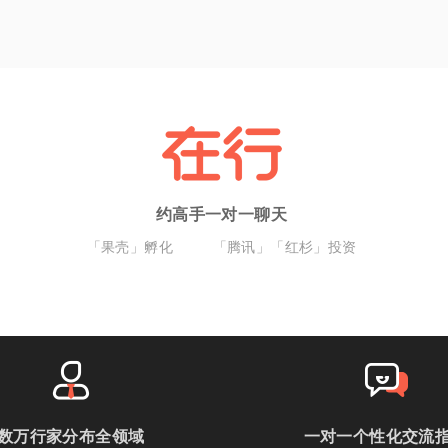
约高手一对一聊天
「果壳」孵化
「腾讯」「红杉」投资
数万行家分布全领域
一对一个性化交流