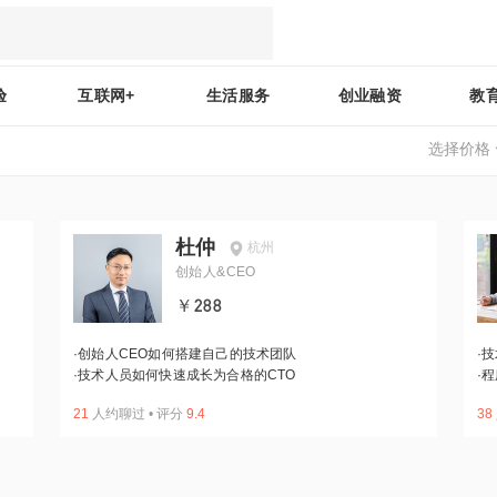
验
互联网+
生活服务
创业融资
教
选择价格
杜仲
杭州
创始人&CEO
￥288
·
创始人CEO如何搭建自己的技术团队
·
技
·
技术人员如何快速成长为合格的CTO
·
程
21
人约聊过
•
评分
9.4
38