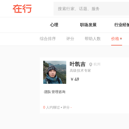
心理
职场发展
行业经
综合排序
评分
帮助人数
价格
叶凯吉
杭州
高级技术专家
￥49
·
团队管理咨询
0
人约聊过
•
评分
-