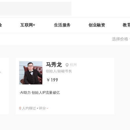
验
互联网+
生活服务
创业融资
教
选择价格
马秀龙
杭州
人
创始人/副秘书长
￥199
·
AI助力 创始人IP流量破亿
0
人约聊过
•
评分
-