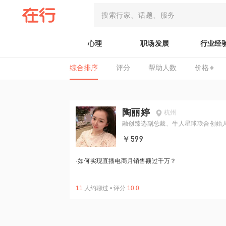
心理
职场发展
行业经
综合排序
评分
帮助人数
价格
陶丽婷
杭州
融创臻选副总裁、牛人星球联合创始
￥599
·
如何实现直播电商月销售额过千万？
11
人约聊过
•
评分
10.0