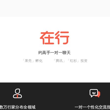
约高手一对一聊天
「果壳」孵化
「腾讯」「红杉」投资
数万行家分布全领域
一对一个性化交流