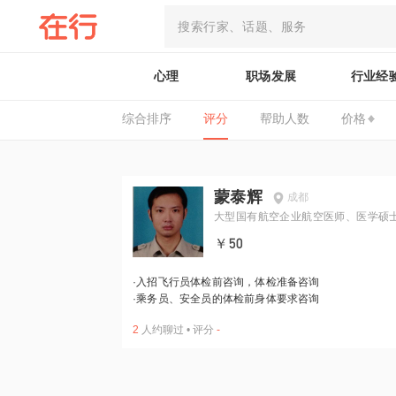
心理
职场发展
行业经
综合排序
评分
帮助人数
价格
蒙泰辉
成都
大型国有航空企业航空医师、医学硕
中级医师
￥50
·
入招飞行员体检前咨询，体检准备咨询
·
乘务员、安全员的体检前身体要求咨询
2
人约聊过
•
评分
-