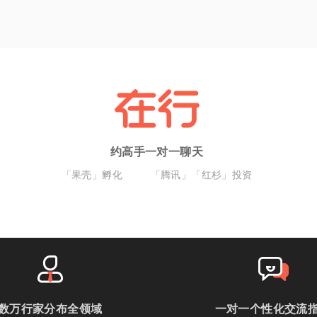
约高手一对一聊天
「果壳」孵化
「腾讯」「红杉」投资
数万行家分布全领域
一对一个性化交流