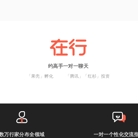
约高手一对一聊天
「果壳」孵化
「腾讯」「红杉」投资
数万行家分布全领域
一对一个性化交流