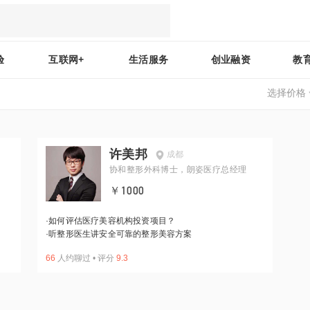
验
互联网+
生活服务
创业融资
教
选择价格
许美邦
成都
协和整形外科博士，朗姿医疗总经理
￥1000
·
如何评估医疗美容机构投资项目？
·
听整形医生讲安全可靠的整形美容方案
66
人约聊过
•
评分
9.3