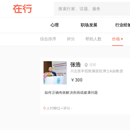
心理
职场发展
行业经
综合排序
评分
帮助人数
价格
张浩
成都
川北医学院附属医院博士&副教授
￥300
·
如何正确有效解决疾病或健康问题
0
人约聊过
•
评分
-