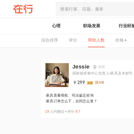
心理
职场发展
行业经
综合排序
评分
帮助人数
价格
Jessie
成都
国家级质检中心负责人/家具及木材司
鉴定人
￥299
限5单
·
家具质量维权、司法鉴定咨询
·
家具订单怎么下，合同怎么签？
19
人约聊过
•
评分
9.7