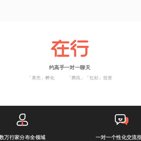
约高手一对一聊天
「果壳」孵化
「腾讯」「红杉」投资
数万行家分布全领域
一对一个性化交流