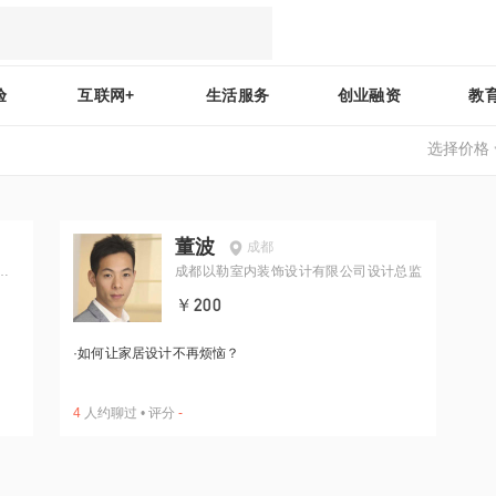
验
互联网+
生活服务
创业融资
教
选择价格
董波
成都
法
成都以勒室内装饰设计有限公司设计总监
￥200
·
如何让家居设计不再烦恼？
4
人约聊过
•
评分
-