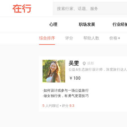
心理
职场发展
行业经
综合排序
评分
帮助人数
价格
吴雯
成都
公益&生态旅行设计师，深度旅行达
￥100
·
如何设计或参与一场公益旅行
·
做女独行侠，有勇气更需技巧
5
人约聊过
•
评分
9.3