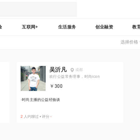
验
互联网+
生活服务
创业融资
教
选择价格
吴沂凡
成都
人
欢行公益常务理事，时尚icon
￥300
·
时尚主播的公益经验谈
2
人约聊过
•
评分
-