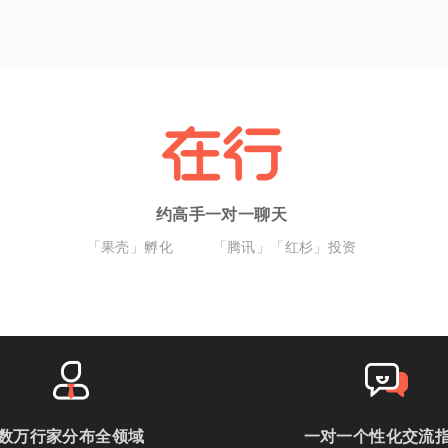
约高手一对一聊天
「果壳」孵化
「腾讯」「红杉」投资
数万行家分布全领域
一对一个性化交流