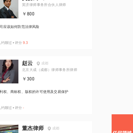
英济律师事务所合伙人律师
￥800
司应该如何防范法律风险
人约聊过
•
评分
9.3
赵云
成都
北京大成（成都）律师事务所律师
￥300
利权、商标权、版权的许可使用及交易保护
人约聊过
•
评分
-
董杰律师
成都