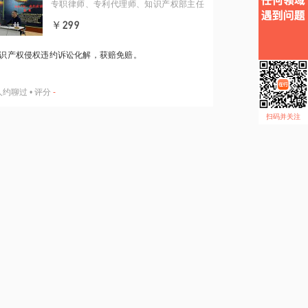
专职律师、专利代理师、知识产权部主任
￥299
识产权侵权违约诉讼化解，获赔免赔。
人约聊过
•
评分
-
扫码并关注