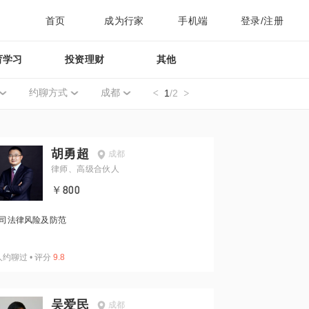
首页
成为行家
手机端
登录/注册
育学习
投资理财
其他
约聊方式
成都
1
/2
胡勇超
成都
律师、高级合伙人
￥800
司法律风险及防范
人约聊过
•
评分
9.8
吴爱民
成都