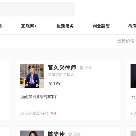
验
互联网+
生活服务
创业融资
教
选择价格
官久兴律师
成都
大成律所合伙人
￥199
·
如何应对复杂刑事案件
·
公
13
人约聊过
•
评分
9.4
7
陈姿伶
成都