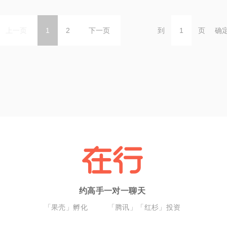
上一页
1
2
下一页
到
页
确
约高手一对一聊天
「果壳」孵化
「腾讯」「红杉」投资