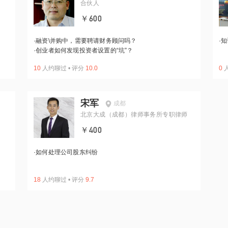
合伙人
￥600
·
融资\并购中，需要聘请财务顾问吗？
·
知
·
创业者如何发现投资者设置的“坑”？
10
人约聊过
•
评分
10.0
0
宋军
成都
北京大成（成都）律师事务所专职律师
￥400
·
如何处理公司股东纠纷
18
人约聊过
•
评分
9.7