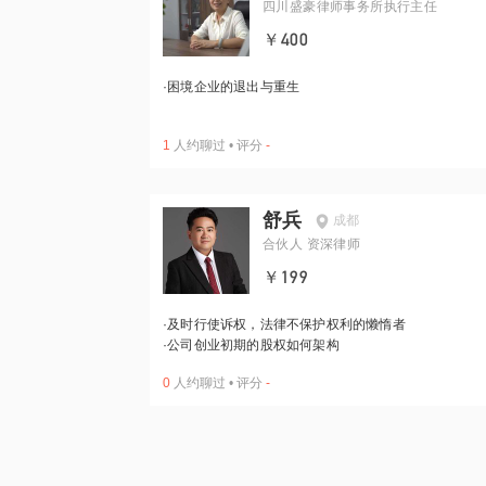
四川盛豪律师事务所执行主任
￥400
·
困境企业的退出与重生
1
人约聊过
•
评分
-
舒兵
成都
合伙人 资深律师
￥199
·
及时行使诉权，法律不保护权利的懒惰者
·
公司创业初期的股权如何架构
0
人约聊过
•
评分
-