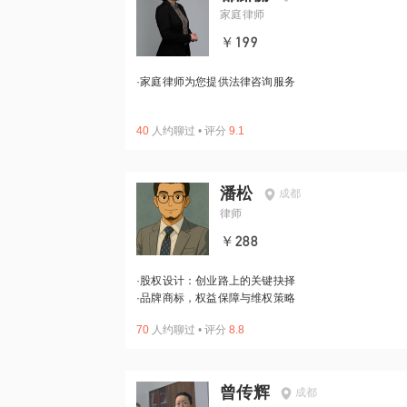
家庭律师
￥199
·
家庭律师为您提供法律咨询服务
40
人约聊过
•
评分
9.1
潘松
成都
律师
￥288
·
股权设计：创业路上的关键抉择
·
品牌商标，权益保障与维权策略
70
人约聊过
•
评分
8.8
曾传辉
成都