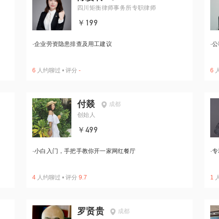
四川矩衡律师事务所专职律师
￥199
·
企业劳资隐患排查及用工建议
·
公
6
人约聊过
•
评分
-
6
付燚
成都
创始人
￥499
·
小白入门，手把手教你开一家网红餐厅
·
专
4
人约聊过
•
评分
9.7
1
罗贤贵
成都