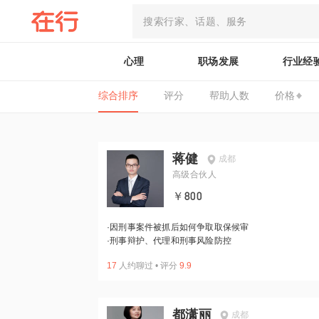
心理
职场发展
行业经
综合排序
评分
帮助人数
价格
蒋健
成都
高级合伙人
￥800
·
因刑事案件被抓后如何争取取保候审
·
刑事辩护、代理和刑事风险防控
17
人约聊过
•
评分
9.9
都潇丽
成都