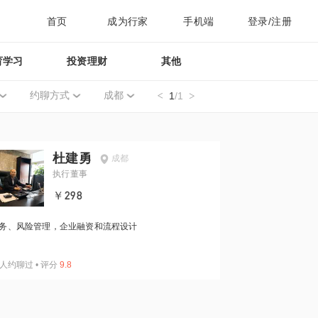
首页
成为行家
手机端
登录/注册
育学习
投资理财
其他
约聊方式
成都
1
/1
杜建勇
成都
执行董事
￥298
务、风险管理，企业融资和流程设计
人约聊过
•
评分
9.8