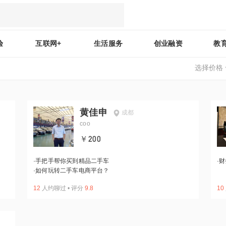
验
互联网+
生活服务
创业融资
教
选择价格
黄佳申
成都
coo
￥200
·
手把手帮你买到精品二手车
·
财
·
如何玩转二手车电商平台？
12
人约聊过
•
评分
9.8
10