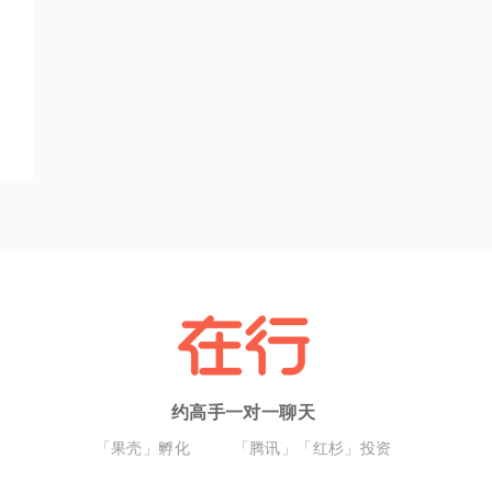
约高手一对一聊天
「果壳」孵化
「腾讯」「红杉」投资