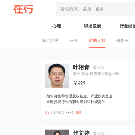
心理
职场发展
行业经
综合排序
评分
帮助人数
价格
叶栩青
成都
博士 硕导 投资基金副总经理
￥499
·
如何募集和管理股权基金、产业投资基金
·
金融投资行业的职业规划和技能提升
63
人约聊过
•
评分
9.0
代文婷
成都