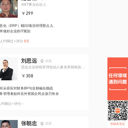
AMT事业合伙人
￥299
息化（ERP）顾问/项目经理那点儿
样做好企业的IT规划
人约聊过
•
评分
8.6
刘思远
成都
思远企业财税管理创始人兼首席财税咨询
师
￥308
何从容应对财务BP与业财融合挑战
务管理者如何在外资国企民企游刃有余
人约聊过
•
评分
-
张朝忠
成都
扫码并关注