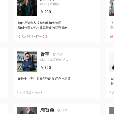
独立运营顾问
￥200
·
如何用运营方式精细化销售管理
·
信
·
初创公司如何构建系统化的运营策略
·
怎
40
人约聊过
•
评分
9.3
16
胥宇
成都
微构咨询联合创始人
￥300
·
传统中小型企业转型的常见问题与对策
·
如
·
财
1
人约聊过
•
评分
-
3
周智勇
成都