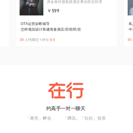
原金林控股集团酒店事业部总经理
￥599
·
OTA运营诊断辅导
·
私
·
怎样规划设计筹建筹备酒店/宾馆/民宿
·
中
39
人约聊过
•
评分
9.8
85
约高手一对一聊天
「果壳」孵化
「腾讯」「红杉」投资