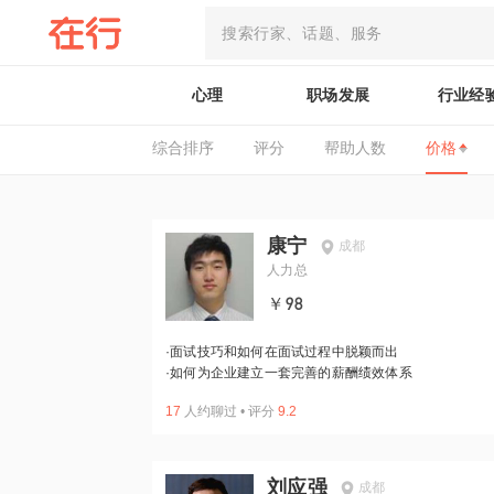
心理
职场发展
行业经
综合排序
评分
帮助人数
价格
康宁
成都
人力总
￥98
·
面试技巧和如何在面试过程中脱颖而出
·
如何为企业建立一套完善的薪酬绩效体系
17
人约聊过
•
评分
9.2
刘应强
成都