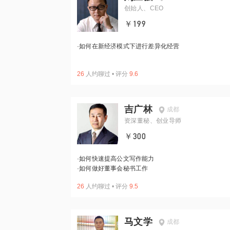
创始人、CEO
￥199
·
如何在新经济模式下进行差异化经营
26
人约聊过
•
评分
9.6
吉广林
成都
资深董秘、创业导师
￥300
·
如何快速提高公文写作能力
·
如何做好董事会秘书工作
26
人约聊过
•
评分
9.5
马文学
成都