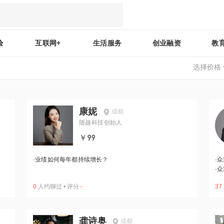
验
互联网+
生活服务
创业融资
教
选择价格
康妮
成都
随越科技创始人
￥99
·
业绩如何每年都持续增长？
·
众
·
众
0
人约聊过
•
评分
-
37
龚诗奥
成都