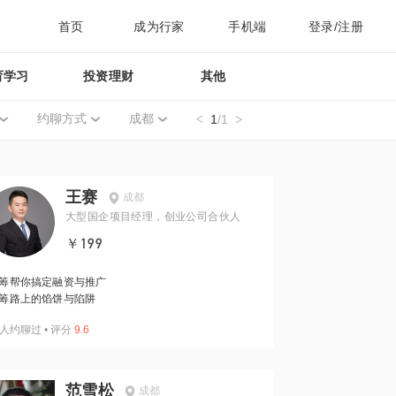
首页
成为行家
手机端
登录/注册
育学习
投资理财
其他
约聊方式
成都
1
/1
王赛
成都
大型国企项目经理，创业公司合伙人
￥199
筹帮你搞定融资与推广
筹路上的馅饼与陷阱
人约聊过
•
评分
9.6
范雪松
成都