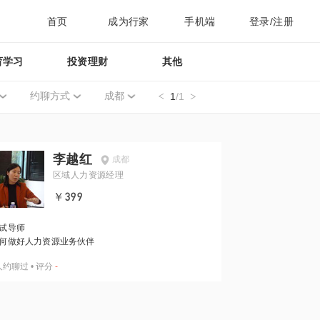
首页
成为行家
手机端
登录/注册
育学习
投资理财
其他
约聊方式
成都
1
/1
李越红
成都
区域人力资源经理
￥399
试导师
何做好人力资源业务伙伴
人约聊过
•
评分
-