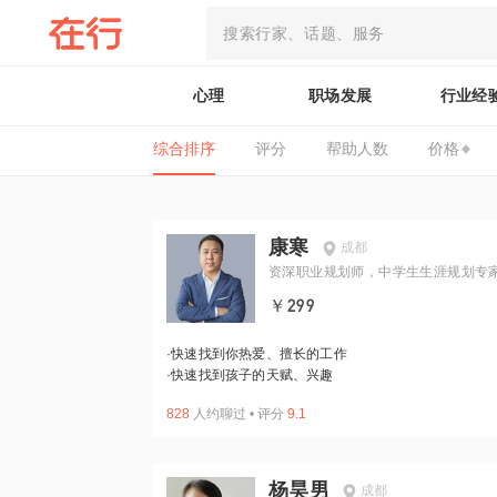
心理
职场发展
行业经
综合排序
评分
帮助人数
价格
康寒
成都
资深职业规划师，中学生生涯规划专
￥299
·
快速找到你热爱、擅长的工作
·
快速找到孩子的天赋、兴趣
828
人约聊过
•
评分
9.1
杨昊男
成都