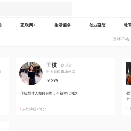
验
互联网+
生活服务
创业融资
教
选择价格
王棋
成都
家
封面新闻市场总监
￥299
·
传统媒体人如何转型，不被时代淘汰
·
面
·
如
1
人约聊过
•
评分
-
1