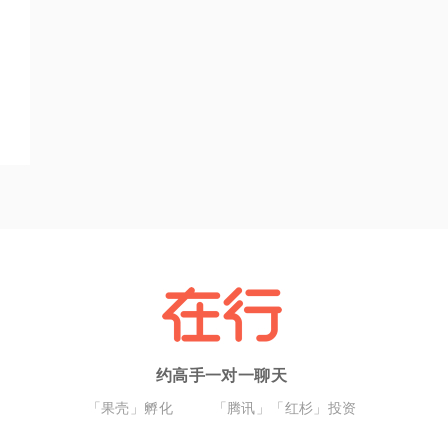
约高手一对一聊天
「果壳」孵化
「腾讯」「红杉」投资