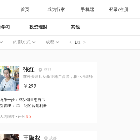
首页
成为行家
手机端
登录/注册
育学习
投资理财
其他
约聊方式
成都
1
/1
张红
成都
前外资酒店及商业地产高管，职业培训师
￥299
场第一步：成功销售您自己
益管理 ：21世纪的营销利器
人约聊过
•
评分
9.3
王隆权
成都