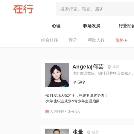
心理
职场发展
行业经
综合排序
评分
帮助人数
价格
Angela|何芸
成都
优势生涯教练、咖啡品牌联合创始人
消行业独立顾问
￥599
·
如何发现天赋才干，构建专属优势力！
·
大学生职业规划&青少年生涯启蒙
66
人约聊过
•
评分
9.6
张量
成都