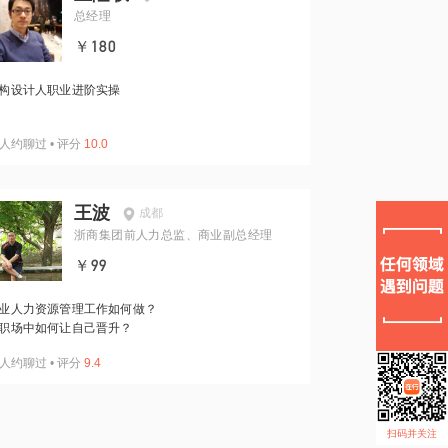
总经理
￥180
构设计人职业进阶实操
人约聊过
•
评分
10.0
王波
成都
浙商集团前人力总监、商业副总经理
￥99
业人力资源管理工作如何做？
职场中如何让自己晋升？
人约聊过
•
评分
9.4
扫码并关注