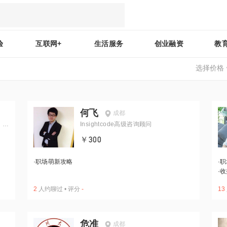
验
互联网+
生活服务
创业融资
教
选择价格
何飞
成都
、快
Insightcode高级咨询顾问
￥300
·
职场萌新攻略
·
职
·
收
2
人约聊过
•
评分
-
13
危准
成都