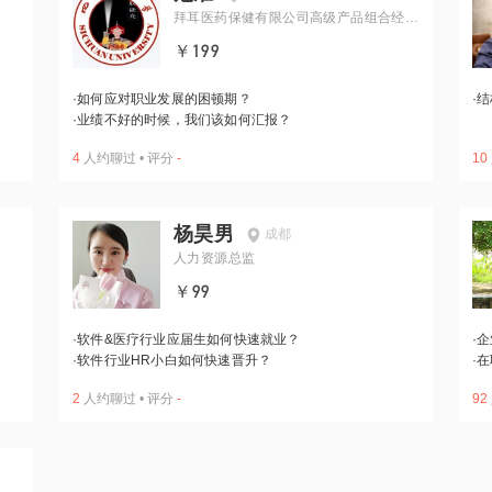
拜耳医药保健有限公司高级产品组合经
理、特药大区经理
￥199
·
如何应对职业发展的困顿期？
·
结
·
业绩不好的时候，我们该如何汇报？
4
人约聊过
•
评分
-
10
杨昊男
成都
人力资源总监
￥99
·
软件&医疗行业应届生如何快速就业？
·
企
·
软件行业HR小白如何快速晋升？
·
在
2
人约聊过
•
评分
-
92