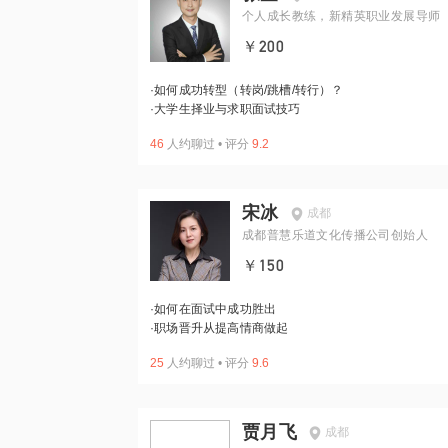
个人成长教练，新精英职业发展导师
￥200
·
如何成功转型（转岗/跳槽/转行）？
·
大学生择业与求职面试技巧
46
人约聊过
•
评分
9.2
宋冰
成都
成都普慧乐道文化传播公司创始人
￥150
·
如何在面试中成功胜出
·
职场晋升从提高情商做起
25
人约聊过
•
评分
9.6
贾月飞
成都