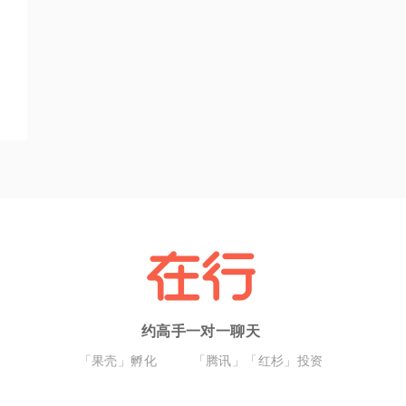
约高手一对一聊天
「果壳」孵化
「腾讯」「红杉」投资