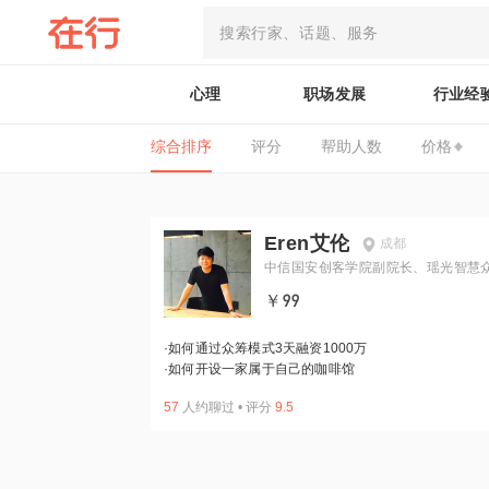
心理
职场发展
行业经
综合排序
评分
帮助人数
价格
Eren艾伦
成都
中信国安创客学院副院长、瑶光智慧
空间
￥99
·
如何通过众筹模式3天融资1000万
·
如何开设一家属于自己的咖啡馆
57
人约聊过
•
评分
9.5