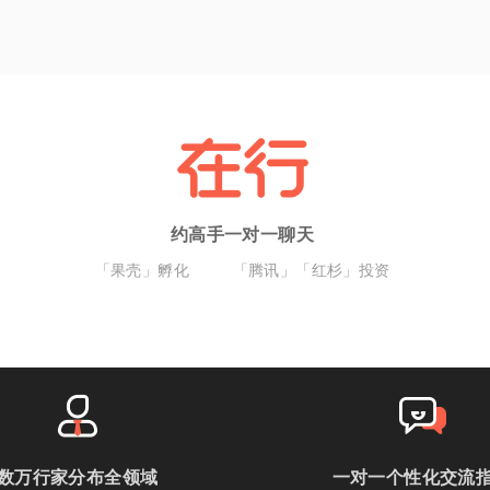
约高手一对一聊天
「果壳」孵化
「腾讯」「红杉」投资
数万行家分布全领域
一对一个性化交流