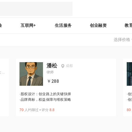
验
互联网+
生活服务
创业融资
教
选择价格
潘松
成都
众创
律师
￥288
·
股权设计：创业路上的关键抉择
·
创
·
品牌商标，权益保障与维权策略
·
创
70
人约聊过
•
评分
8.8
80