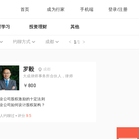
首页
成为行家
手机端
登录/注册
育学习
投资理财
其他
约聊方式
成都
1
/1
罗毅
成都
大成律师事务所合伙人，律师
￥800
业公司股权激励的十定法则
业公司如何设计股权架构？
人约聊过
•
评分
9.5