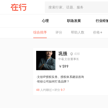
心理
职场发展
行业经
综合排序
评分
帮助人数
价格
巩强
成都
中羲文创董事长
￥599
·
文创IP授权实务、授权体系建设咨询
·
初创公司如何打造品牌？
48
人约聊过
•
评分
9.7