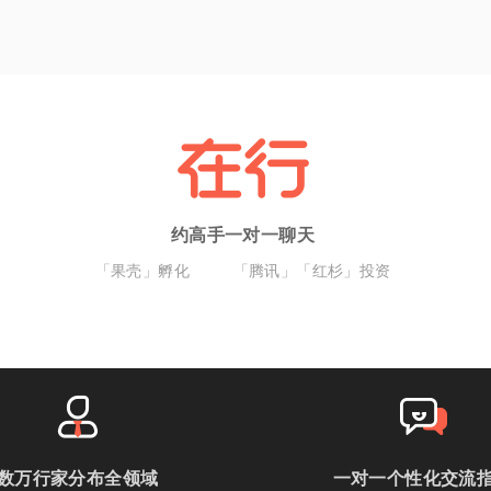
约高手一对一聊天
「果壳」孵化
「腾讯」「红杉」投资
数万行家分布全领域
一对一个性化交流