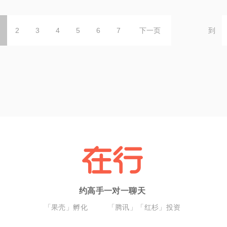
2
3
4
5
6
7
下一页
到
约高手一对一聊天
「果壳」孵化
「腾讯」「红杉」投资