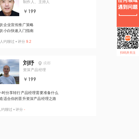
制作人、主持人
￥199
饮企业宣传推广策略
饮小白快速入门指南
人约聊过
•
评分
9.2
扫码并关注
刘纾
成都
资深产品经理
￥199
小时分享转行产品经理需要准备什么
造适合你的晋升资深产品经理之路
人约聊过
•
评分
-