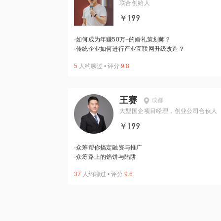
联合创始人
￥199
·
如何成为年赚50万+的婚礼策划师？
·
传统企业如何进行产业互联网升级改造？
5
人约聊过
•
评分
9.8
王赛
成都
大型国企项目经理，创业公司合伙人
￥199
·
众筹帮你搞定融资与推广
·
众筹路上的馅饼与陷阱
37
人约聊过
•
评分
9.6