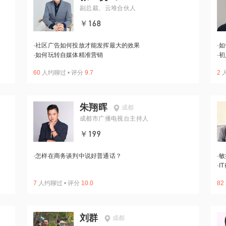
人
副总裁、云堆合伙人
￥168
·
社区广告如何投放才能发挥最大的效果
·
如
·
如何玩转自媒体精准营销
·
初
60
人约聊过
•
评分
9.7
2
朱翔晖
成都
成都市广播电视台主持人
￥199
·
怎样在商务谈判中说好普通话？
·
敏
·
I
7
人约聊过
•
评分
10.0
82
刘群
成都