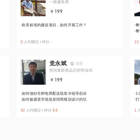
一级建造师
￥199
·
欧美标准的建设项目，如何开展工作？
·
餐
·
餐
0
人约聊过
•
评分
-
13
党永斌
成都
雨润集团果品总经理/会长
￥199
·
如何做好生鲜电商配送批发冷链等创业
·
1
·
如何躲避菜市场批发招商规划设计的坑
·
打
42
人约聊过
•
评分
9.6
1