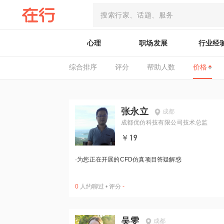
心理
职场发展
行业经
综合排序
评分
帮助人数
价格
张永立
成都
成都优仿科技有限公司技术总监
￥19
·
为您正在开展的CFD仿真项目答疑解惑
0
人约聊过
•
评分
-
吴雯
成都