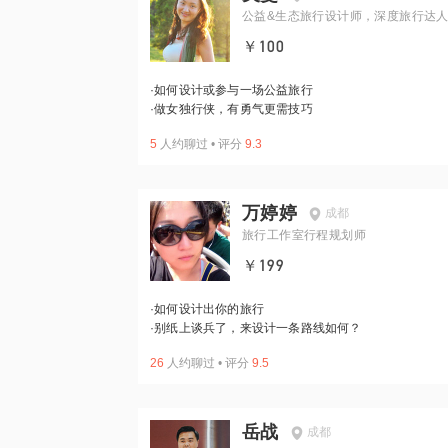
公益&生态旅行设计师，深度旅行达
￥100
·
如何设计或参与一场公益旅行
·
做女独行侠，有勇气更需技巧
5
人约聊过
•
评分
9.3
万婷婷
成都
旅行工作室行程规划师
￥199
·
如何设计出你的旅行
·
别纸上谈兵了，来设计一条路线如何？
26
人约聊过
•
评分
9.5
岳战
成都