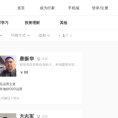
首页
成为行家
手机端
登录/注册
育学习
投资理财
其他
约聊方式
成都
1
/7
唐振华
成都
前泡泡洗衣联合创始人，米拍摄影社区C
OO
￥99
品运营之道
何做好O2O运营
人约聊过
•
评分
-
方志军
成都