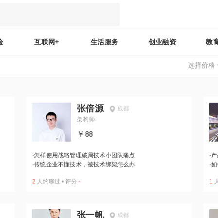
验
互联网+
生活服务
创业融资
教
选择价格
张倍源
成都
架构师
￥88
·
怎样使用战略管理破局技术小团队痛点
·
产
·
传统企业不懂技术，被技术绑架怎么办
·
如
2
人约聊过
•
评分
-
1
张一帆
成都