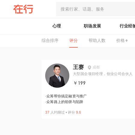
心理
职场发展
行业经
综合排序
评分
帮助人数
价格
王赛
成都
大型国企项目经理，创业公司合伙人
￥199
·
众筹帮你搞定融资与推广
·
众筹路上的馅饼与陷阱
37
人约聊过
•
评分
9.6