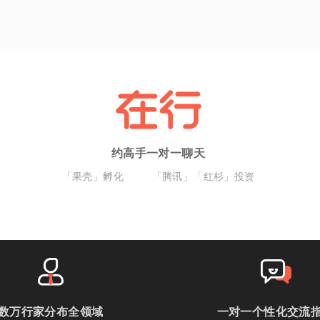
约高手一对一聊天
「果壳」孵化
「腾讯」「红杉」投资
数万行家分布全领域
一对一个性化交流