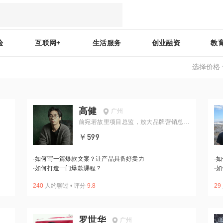
验
互联网+
生活服务
创业融资
教
选择价格
高健
广州
前宛若故里项目总监，放大品牌营销总经
理
￥599
·
如何写一篇爆款文案？让产品具备好卖力
·
如
·
如何打造一门爆款课程？
·
如
240
人约聊过
•
评分
9.8
29
罗世华
广州