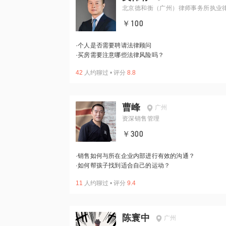
北京德和衡（广州）律师事务所执业
￥100
·
个人是否需要聘请法律顾问
·
买房需要注意哪些法律风险吗？
42
人约聊过
•
评分
8.8
曹峰
广州
资深销售管理
￥300
·
销售如何与所在企业内部进行有效的沟通？
·
如何帮孩子找到适合自己的运动？
11
人约聊过
•
评分
9.4
陈寰中
广州