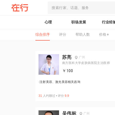
心理
职场发展
行业经
综合排序
评分
帮助人数
价格
苏亮
广州
南方医科大学皮肤病医院主治医师
￥100
·
注射美容、激光美容相关咨询
31
人约聊过
•
评分
9.9
吴伟标
广州