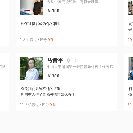
人
视觉中国高级经理，青摄会理事
￥300
·
如何让摄影成为你的职业
·
前
·
亲
5
人约聊过
•
评分
9.5
29
马晋平
广州
经理
中山大学附属第一医院胃肠外科主任医师
￥300
·
有关消化系统不适的咨询
·
行
·
周围有人得了胃肠肿瘤该怎么办？
·
资
31
人约聊过
•
评分
9.6
51