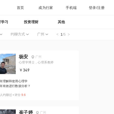
首页
成为行家
手机端
登录/注册
育学习
投资理财
其他
约聊方式
广州
1
/5
杨安
广州
心理学博士，心理系教师
￥349
何理解和使用心理学
何有效进行数据分析？
人约聊过
•
评分
9.6
崔子婷
广州