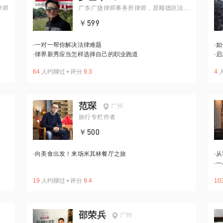
律师
广东广捷律师事务所律师，原顺德区法院
法官
￥599
·
一对一帮你解决法律难题
·
如
·
律界新秀应当怎样选择自己的职业跑道
·
启
64
人约聊过
•
评分
9.3
4
范琛
广州
旅行专栏作者
￥500
·
向美食出发！来场米其林餐厅之旅
·
从
·
一
19
人约聊过
•
评分
9.4
10
邵荣兵
广州