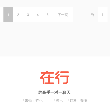
1
2
3
4
5
下一页
到
约高手一对一聊天
「果壳」孵化
「腾讯」「红杉」投资