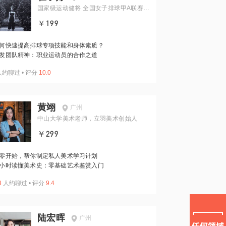
国家级运动健将 全国女子排球甲A联赛第
二名 排球教练 模特
￥199
何快速提高排球专项技能和身体素质？
发团队精神：职业运动员的合作之道
人约聊过
•
评分
10.0
黄翊
广州
中山大学美术老师，立羽美术创始人
￥299
零开始，帮你制定私人美术学习计划
小时读懂美术史：零基础艺术鉴赏入门
3
人约聊过
•
评分
9.4
陆宏晖
广州