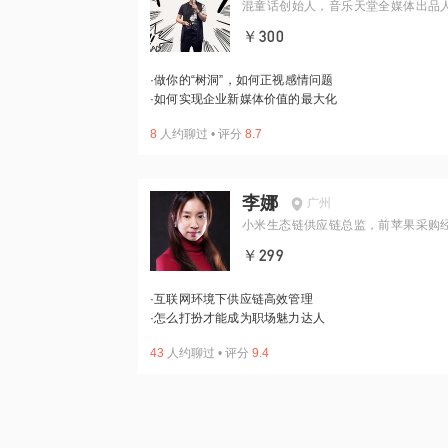
混童话创始人，音乐天堂全媒体出品
￥300
·
做你的“树洞”，如何正视感情问题
·
如何实现企业新媒体价值的最大化
8
人约聊过
•
评分
8.7
李娜
广州
小米生态链供应链总监，前苹果采购
￥299
·
互联网环境下供应链高效管理
·
怎么打扮才能成为职场魅力达人
43
人约聊过
•
评分
9.4