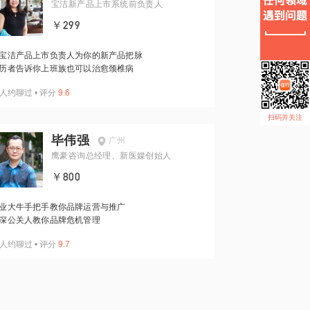
宝洁新产品上市系统前负责人
￥299
宝洁产品上市负责人为你的新产品把脉
历者告诉你上班族也可以治愈颈椎病
人约聊过
•
评分
9.6
扫码并关注
毕伟强
广州
鹰豪咨询总经理、新医媒创始人
￥800
业大牛手把手教你品牌运营与推广
深公关人教你品牌危机管理
人约聊过
•
评分
9.7