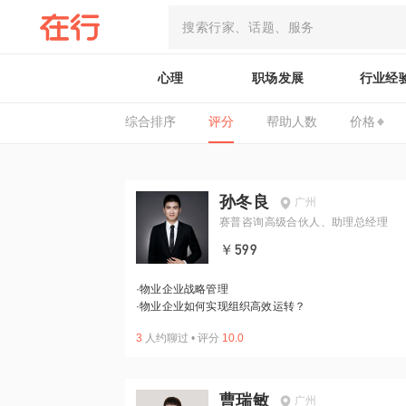
心理
职场发展
行业经
综合排序
评分
帮助人数
价格
孙冬良
广州
赛普咨询高级合伙人、助理总经理
￥599
·
物业企业战略管理
·
物业企业如何实现组织高效运转？
3
人约聊过
•
评分
10.0
曹瑞敏
广州