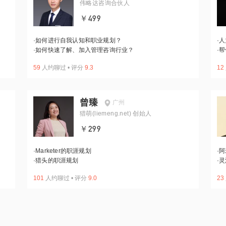
伟略达咨询合伙人
￥499
·
如何进行自我认知和职业规划？
·
人
·
如何快速了解、加入管理咨询行业？
·
帮
59
人约聊过
•
评分
9.3
12
曾臻
广州
猎萌(liemeng.net) 创始人
￥299
·
Marketer的职涯规划
·
阿
·
猎头的职涯规划
·
灵
101
人约聊过
•
评分
9.0
23