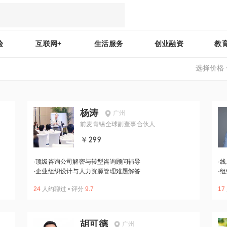
验
互联网+
生活服务
创业融资
教
选择价格
杨涛
广州
前麦肯锡全球副董事合伙人
￥299
·
顶级咨询公司解密与转型咨询顾问辅导
·
线
·
企业组织设计与人力资源管理难题解答
·
组
24
人约聊过
•
评分
9.7
17
胡可德
广州