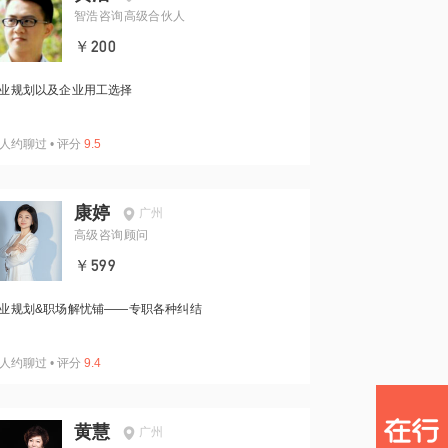
智浩咨询高级合伙人
￥200
业规划以及企业用工选择
人约聊过
•
评分
9.5
康婷
广州
高级咨询顾问
￥599
业规划&职场解忧铺——专职各种纠结
人约聊过
•
评分
9.4
黄慧
广州