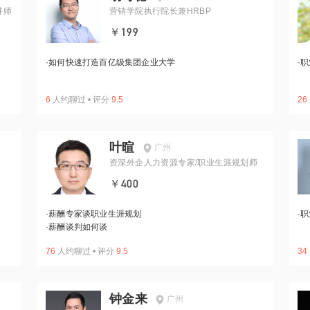
讲师
营销学院执行院长兼HRBP
￥199
·
如何快速打造百亿级集团企业大学
·
职
6
人约聊过
•
评分
9.5
26
叶暄
广州
资深外企人力资源专家/职业生涯规划师
￥400
·
薪酬专家谈职业生涯规划
·
职
·
薪酬谈判如何谈
76
人约聊过
•
评分
9.5
34
钟金来
广州