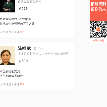
资深企业管理顾问
￥299
力资源管理对企业的影响
你找出企业管理的下手之处
人约聊过
•
评分
9.2
扫码并关注
陈帼斌
广州
【微总监】创始人，合光科技副总经理
￥500
米巴的落地实施
活的薪酬体系建设
人约聊过
•
评分
8.9