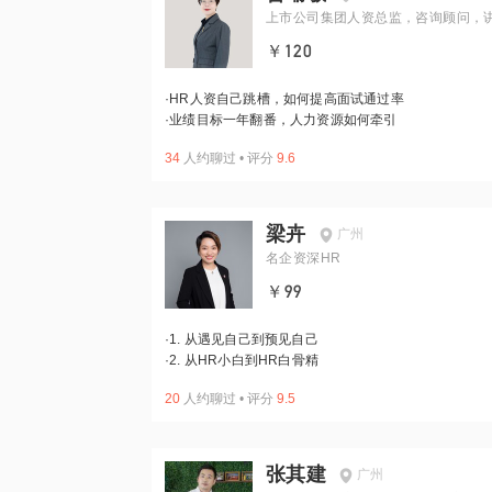
上市公司集团人资总监，咨询顾问，
￥120
·
HR人资自己跳槽，如何提高面试通过率
·
业绩目标一年翻番，人力资源如何牵引
34
人约聊过
•
评分
9.6
梁卉
广州
名企资深HR
￥99
·
1. 从遇见自己到预见自己
·
2. 从HR小白到HR白骨精
20
人约聊过
•
评分
9.5
张其建
广州