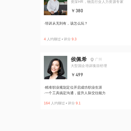
资深HR，物流行业人力资源专家
￥380
·
培训从无到有，该怎么玩？
4
人约聊过
•
评分
9.3
侯佩希
广州
大型国企培训项目经理
￥499
·
精准职业规划定位开启成功职业生涯
·
一个工具搞定沟通，提升人际交往能力
164
人约聊过
•
评分
9.1