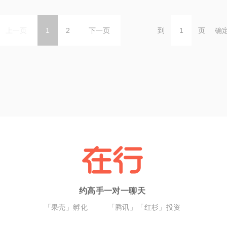
上一页
1
2
下一页
到
页
确
约高手一对一聊天
「果壳」孵化
「腾讯」「红杉」投资