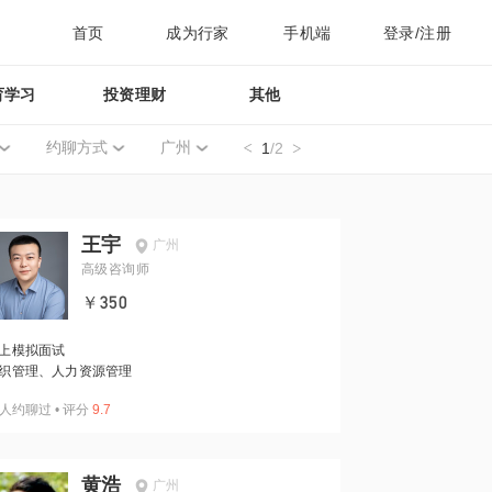
首页
成为行家
手机端
登录/注册
育学习
投资理财
其他
约聊方式
广州
1
/2
王宇
广州
高级咨询师
￥350
上模拟面试
织管理、人力资源管理
人约聊过
•
评分
9.7
黄浩
广州