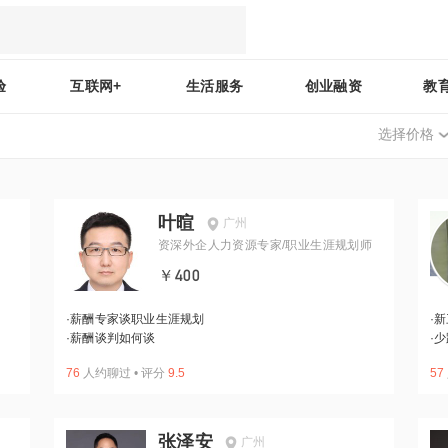
验
互联网+
生活服务
创业融资
教
选择价格
叶暄
广州
资深外企人力资源专家/职业生涯规划师
￥400
·
薪酬专家谈职业生涯规划
·
新
·
薪酬谈判如何谈
·
少
76
人约聊过
•
评分
9.5
57
张泽安
广州