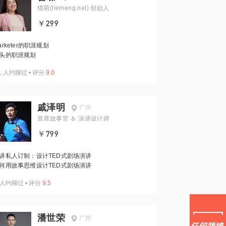
猎萌(liemeng.net) 创始人
￥299
arketer的职涯规划
头的职涯规划
1
人约聊过
•
评分
9.0
戚泽明
广州
首席故事官 ＆ 演讲设计师
￥799
讲私人订制：设计TED式剧场演讲
何用故事思维设计TED式剧场演讲
人约聊过
•
评分
9.5
潘世荣
广州