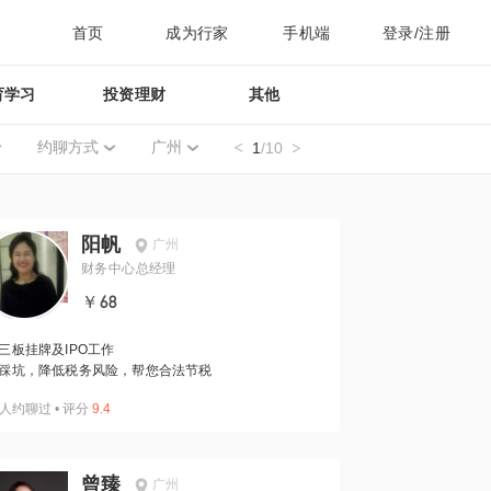
首页
成为行家
手机端
登录/注册
育学习
投资理财
其他
约聊方式
广州
1
/10
阳帆
广州
财务中心总经理
￥68
三板挂牌及IPO工作
踩坑，降低税务风险，帮您合法节税
人约聊过
•
评分
9.4
曾臻
广州