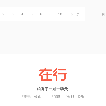
2
3
4
5
6
10
下一页
到
约高手一对一聊天
「果壳」孵化
「腾讯」「红杉」投资