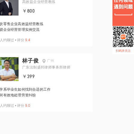
高效益企业经营教练
￥800
饮零售企业高效益经营教练
锁企业经营管理实例交流
人约聊过
•
评分
9.4
扫码并关注
林子俊
广州
广东法制盛邦律师事务所律师
￥399
学系毕业生如何找到合适的工作
何有效地处理劳资纠纷
人约聊过
•
评分
9.0