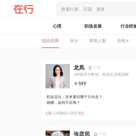
心理
职场发展
行业经
综合排序
评分
帮助人数
价格
龙凤
广州
LMI领导力教练、职业生涯规划师
￥599
·
职业定位：未来要往哪个方向走？
·
跳槽，如何不后悔？
130
人约聊过
•
评分
9.2
张彦民
广州