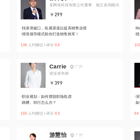
某网络科技有限公司董事、独立咨询顾问
￥299
·
找准突破口，拓展渠道以提高销售业绩
·
M
·
情境领导模式助你打造销售铁军！
·
猎
146
人约聊过
•
评分
9.6
10
Carrie
广州
资深咨询师
￥399
·
职业规划：如何摆脱职场焦虑
·
演
·
跳槽、转行怎么办？
·
如
160
人约聊过
•
评分
9.5
64
游慧怡
广州