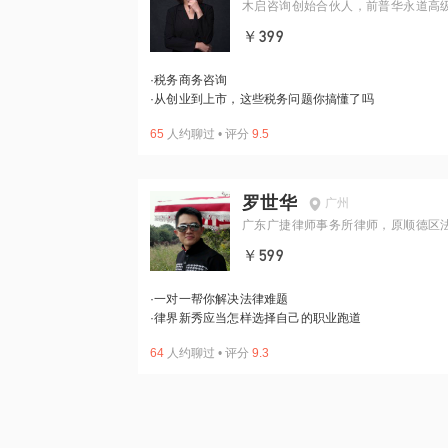
木启咨询创始合伙人，前普华永道高
理
￥399
·
税务商务咨询
·
从创业到上市，这些税务问题你搞懂了吗
65
人约聊过
•
评分
9.5
罗世华
广州
广东广捷律师事务所律师，原顺德区
法官
￥599
·
一对一帮你解决法律难题
·
律界新秀应当怎样选择自己的职业跑道
64
人约聊过
•
评分
9.3