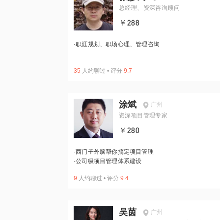
总经理、资深咨询顾问
￥288
·
职涯规划、职场心理、管理咨询
35
人约聊过
•
评分
9.7
涂斌
广州
资深项目管理专家
￥280
·
西门子外脑帮你搞定项目管理
·
公司级项目管理体系建设
9
人约聊过
•
评分
9.4
吴茵
广州