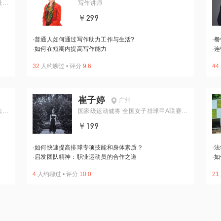
级经
写作讲师
￥299
·
普通人如何通过写作助力工作与生活?
·
餐
·
如何在短期内提高写作能力
·
连
32
人约聊过
•
评分
9.6
44
崔子婷
广州
法院
国家级运动健将 全国女子排球甲A联赛第
二名 排球教练 模特
￥199
·
如何快速提高排球专项技能和身体素质？
·
法
·
启发团队精神：职业运动员的合作之道
·
如
4
人约聊过
•
评分
10.0
21