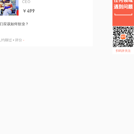
CEO
￥499
们应该如何创业？
人约聊过
•
评分
-
扫码并关注