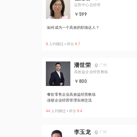
运营中心总经理
￥599
·
如何成为一个高效的职场达人？
9
人约聊过
•
评分
9.7
潘世荣
广州
高效益企业经营教练
￥800
·
餐饮零售企业高效益经营教练
·
连锁企业经营管理实例交流
44
人约聊过
•
评分
9.4
李玉龙
广州