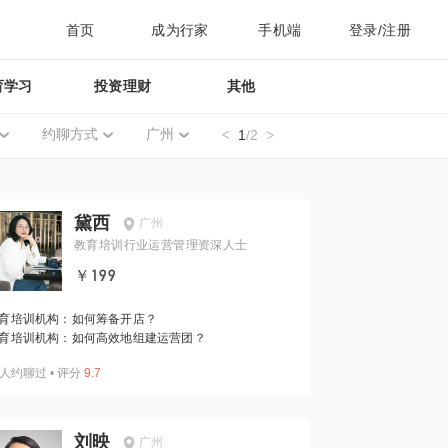
首页
成为行家
手机端
登录/注册
育学习
投资理财
其他
约聊方式
广州
1
/2
黛西
广州
教育培训行业运营管理资深人士
￥199
育培训机构：如何筹备开店？
育培训机构：如何高效地组建运营团？
人约聊过
•
评分
9.7
刘映
广州