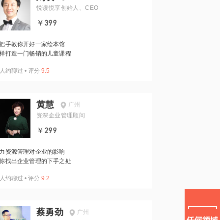
悦读悦享创始人、CEO
￥399
把手教你开好一家绘本馆
样打造一门畅销的儿童课程
人约聊过
•
评分
9.5
黄慧
广州
资深企业管理顾问
￥299
力资源管理对企业的影响
你找出企业管理的下手之处
人约聊过
•
评分
9.2
蔡勇劲
广州