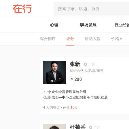
心理
职场发展
行业经
综合排序
评分
帮助人数
价格
张新
广州
创始合伙人/总裁/董事
￥200
·
中小企业经营管理系统升级
·
组织成长—中小企业组织变革与组织发展
4
人约聊过
•
评分
10.0
杜菊香
广州