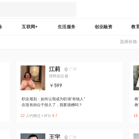
验
互联网+
生活服务
创业融资
教
选择价格
江莉
广州
猎聘副总裁
￥599
·
职业规划：如何让我成为职场“有钱人”
·
教
·
在现有岗位干很久了，我要跳槽吗？
·
教
22
人约聊过
•
评分
9.7
18
王宇
广州