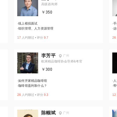
高级咨询师
￥350
·
线上模拟面试
·
手
·
组织管理、人力资源管理
·
这
17
人约聊过
•
评分
9.7
26
李芳平
广州
欧洲精品咖啡协会导师&考官
￥300
·
如何开家精品咖啡馆
·
人
·
咖啡馆盈利靠什么？
·
帮
26
人约聊过
•
评分
9.3
12
陈帼斌
广州