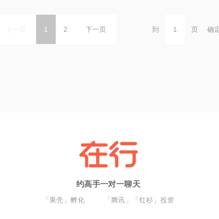
上一页
1
2
下一页
到
页
确
约高手一对一聊天
「果壳」孵化
「腾讯」「红杉」投资