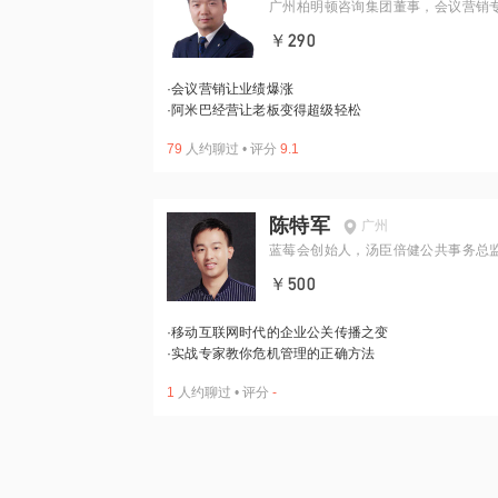
广州柏明顿咨询集团董事，会议营销
￥290
·
会议营销让业绩爆涨
·
阿米巴经营让老板变得超级轻松
79
人约聊过
•
评分
9.1
陈特军
广州
蓝莓会创始人，汤臣倍健公共事务总
￥500
·
移动互联网时代的企业公关传播之变
·
实战专家教你危机管理的正确方法
1
人约聊过
•
评分
-