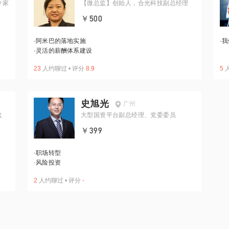
专家
【微总监】创始人，合光科技副总经理
￥500
·
阿米巴的落地实施
·
我
·
灵活的薪酬体系建设
23
人约聊过
•
评分
8.9
5
史旭光
广州
监
大型国资平台副总经理、党委委员
￥399
·
职场转型
·
风险投资
2
人约聊过
•
评分
-